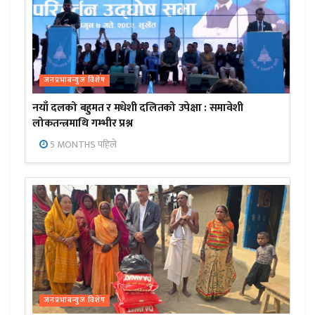
जनप्रभाबन्युज विशेष
नयाँ दलको बहुमत र मधेशी दलितको उपेक्षा : समावेशी
लोकतन्त्रमाथि गम्भीर प्रश्न
5 MONTHS पहिले
जनप्रभाबन्युज विशेष