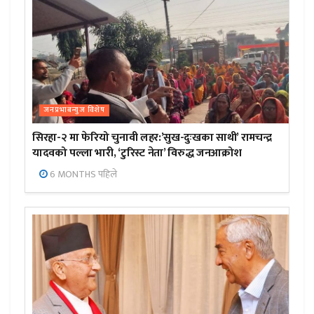
जनप्रभाबन्युज विशेष
सिरहा-२ मा फेरियो चुनावी लहर:’सुख-दुःखका साथी’ रामचन्द्र
यादवको पल्ला भारी, ‘टुरिस्ट नेता’ विरुद्ध जनआक्रोश
6 MONTHS पहिले