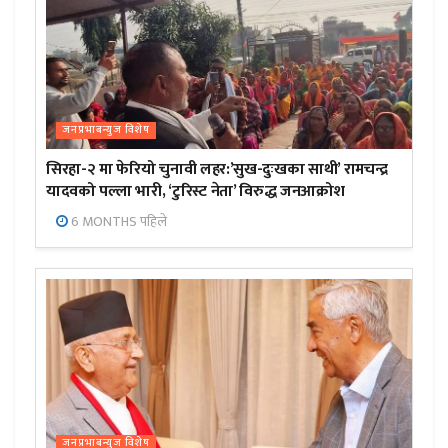
जनप्रभाबन्युज विशेष
सिरहा-२ मा फेरियो चुनावी लहर:’सुख-दुःखका साथी’ रामचन्द्र
यादवको पल्ला भारी, ‘टुरिस्ट नेता’ विरुद्ध जनआक्रोश
6 MONTHS पहिले
जनप्रभाबन्युज विशेष