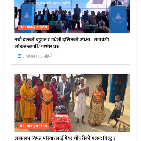
जनप्रभाबन्युज विशेष
नयाँ दलको बहुमत र मधेशी दलितको उपेक्षा : समावेशी
लोकतन्त्रमाथि गम्भीर प्रश्न
5 MONTHS पहिले
जनप्रभाबन्युज विशेष
लहानका विपन्न परिवारलाई मेयर चौधरीको मलम: विल्टु र