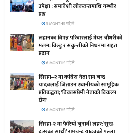
उपेक्षा : समावेशी लोकतन्त्रमाथि गम्भीर
प्रश्न
5 MONTHS पहिले
लहानका विपन्न परिवारलाई मेयर चौधरीको
मलम: विल्टु र सकुन्तीको निधनमा राहत
प्रदान
6 MONTHS पहिले
सिरहा–२ मा कांग्रेस नेता राम चन्द्र
यादवलाई जिताउन स्थानीयको सामूहिक
प्रतिबद्धता; ‘विकासप्रेमी नेताको विकल्प
छैन’
6 MONTHS पहिले
सिरहा-२ मा फेरियो चुनावी लहर:’सुख-
दुःखका साथी’ रामचन्द्र यादवको पल्ला