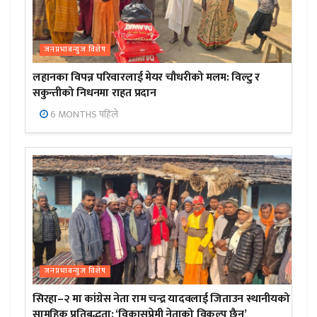
जनप्रभाबन्युज विशेष
लहानका विपन्न परिवारलाई मेयर चौधरीको मलम: विल्टु र
सकुन्तीको निधनमा राहत प्रदान
6 MONTHS पहिले
जनप्रभाबन्युज विशेष
सिरहा–२ मा कांग्रेस नेता राम चन्द्र यादवलाई जिताउन स्थानीयको
सामूहिक प्रतिबद्धता; ‘विकासप्रेमी नेताको विकल्प छैन’