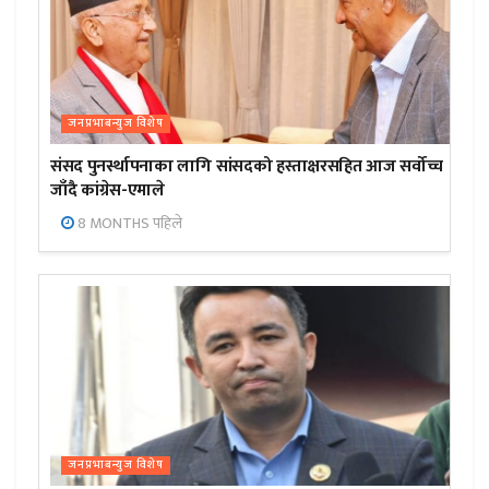
जनप्रभाबन्युज विशेष
संसद पुनर्स्थापनाका लागि सांसदको हस्ताक्षरसहित आज सर्वोच्च
जाँदै कांग्रेस-एमाले
8 MONTHS पहिले
जनप्रभाबन्युज विशेष