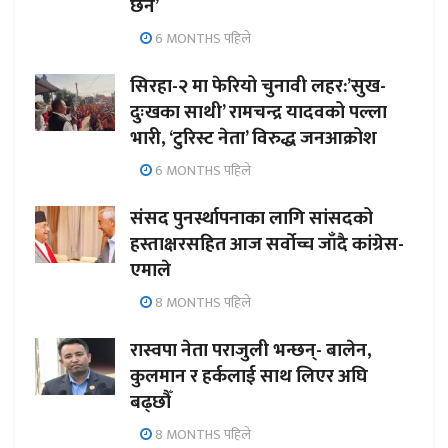
छैन’
6 MONTHS पहिले
सिरहा-२ मा फेरियो चुनावी लहर:’सुख-
दुःखका साथी’ रामचन्द्र यादवको पल्ला
भारी, ‘टुरिस्ट नेता’ विरुद्ध जनआक्रोश
6 MONTHS पहिले
संसद पुनर्स्थापनाका लागि सांसदको
हस्ताक्षरसहित आज सर्वोच्च जाँदै कांग्रेस-
एमाले
8 MONTHS पहिले
रास्वपा नेता पराजुली भन्छन्- बालेन,
कुलमान र हर्कलाई साथ लिएर अघि
बढ्छौँ
8 MONTHS पहिले