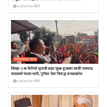
6 MONTHS पहिले
जनप्रभाबन्युज विशेष
सिरहा-२ मा फेरियो चुनावी लहर:’सुख-दुःखका साथी’ रामचन्द्र
यादवको पल्ला भारी, ‘टुरिस्ट नेता’ विरुद्ध जनआक्रोश
6 MONTHS पहिले