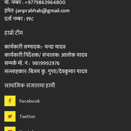
मो. नम्बर : +9779863964800
इमेल :
janprabhab@gmail.com
दर्ता नम्बर : ११८
हाम्रो टीम
कार्यकारी सम्पादक:- चन्दा यादव
कार्यकारी निर्देशक/ संचालक: आलोक यादव
सम्पर्क मो. नं : 9819992976
सल्लाहकार: बिजय कु. गुप्ता/देवकुमार यादव
सामाजिक संजालमा हामी
Facebook
Twitter