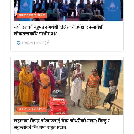
जनप्रभाबन्युज विशेष
नयाँ दलको बहुमत र मधेशी दलितको उपेक्षा : समावेशी
लोकतन्त्रमाथि गम्भीर प्रश्न
5 MONTHS पहिले
जनप्रभाबन्युज विशेष
लहानका विपन्न परिवारलाई मेयर चौधरीको मलम: विल्टु र
सकुन्तीको निधनमा राहत प्रदान