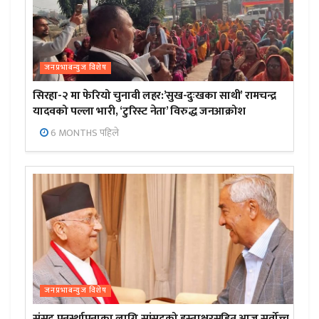
जनप्रभाबन्युज विशेष
सिरहा-२ मा फेरियो चुनावी लहर:’सुख-दुःखका साथी’ रामचन्द्र
यादवको पल्ला भारी, ‘टुरिस्ट नेता’ विरुद्ध जनआक्रोश
6 MONTHS पहिले
जनप्रभाबन्युज विशेष
संसद पुनर्स्थापनाका लागि सांसदको हस्ताक्षरसहित आज सर्वोच्च