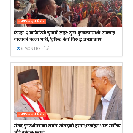
जनप्रभाबन्युज विशेष
सिरहा-२ मा फेरियो चुनावी लहर:’सुख-दुःखका साथी’ रामचन्द्र
यादवको पल्ला भारी, ‘टुरिस्ट नेता’ विरुद्ध जनआक्रोश
6 MONTHS पहिले
जनप्रभाबन्युज विशेष
संसद पुनर्स्थापनाका लागि सांसदको हस्ताक्षरसहित आज सर्वोच्च
जाँदै कांग्रेस-एमाले