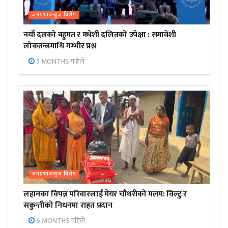
जनप्रभाबन्युज विशेष
नयाँ दलको बहुमत र मधेशी दलितको उपेक्षा : समावेशी
लोकतन्त्रमाथि गम्भीर प्रश्न
5 MONTHS पहिले
जनप्रभाबन्युज विशेष
लहानका विपन्न परिवारलाई मेयर चौधरीको मलम: विल्टु र
सकुन्तीको निधनमा राहत प्रदान
6 MONTHS पहिले