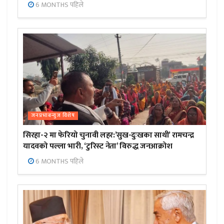
6 MONTHS पहिले
जनप्रभाबन्युज विशेष
सिरहा-२ मा फेरियो चुनावी लहर:’सुख-दुःखका साथी’ रामचन्द्र
यादवको पल्ला भारी, ‘टुरिस्ट नेता’ विरुद्ध जनआक्रोश
6 MONTHS पहिले