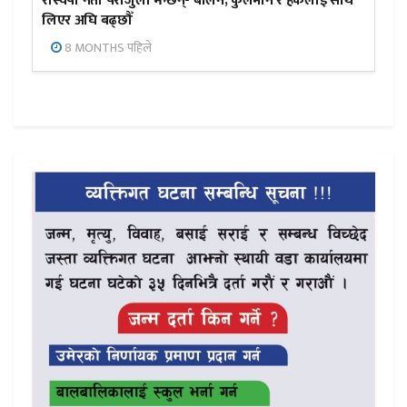
रास्वपा नेता पराजुली भन्छन्- बालेन, कुलमान र हर्कलाई साथ
लिएर अघि बढ्छौँ
8 MONTHS पहिले