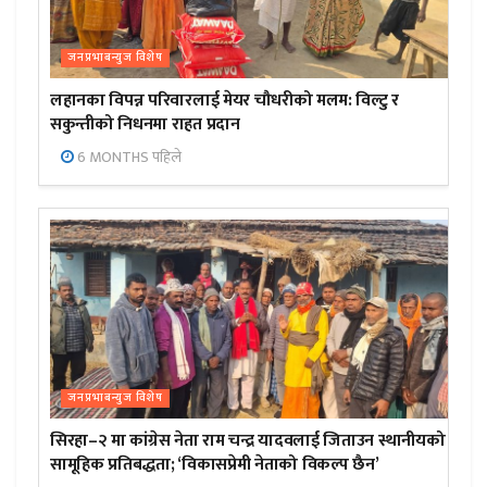
जनप्रभाबन्युज विशेष
लहानका विपन्न परिवारलाई मेयर चौधरीको मलम: विल्टु र
सकुन्तीको निधनमा राहत प्रदान
6 MONTHS पहिले
जनप्रभाबन्युज विशेष
सिरहा–२ मा कांग्रेस नेता राम चन्द्र यादवलाई जिताउन स्थानीयको
सामूहिक प्रतिबद्धता; ‘विकासप्रेमी नेताको विकल्प छैन’