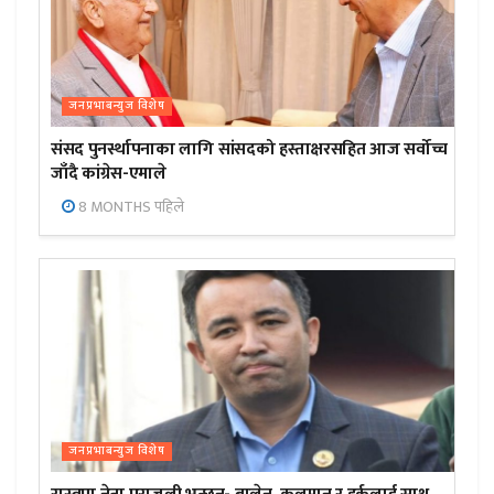
जनप्रभाबन्युज विशेष
संसद पुनर्स्थापनाका लागि सांसदको हस्ताक्षरसहित आज सर्वोच्च
जाँदै कांग्रेस-एमाले
8 MONTHS पहिले
जनप्रभाबन्युज विशेष