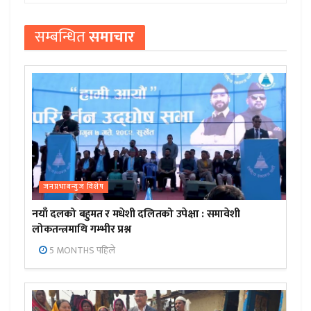
सम्बन्धित
समाचार
जनप्रभाबन्युज विशेष
नयाँ दलको बहुमत र मधेशी दलितको उपेक्षा : समावेशी
लोकतन्त्रमाथि गम्भीर प्रश्न
5 MONTHS पहिले