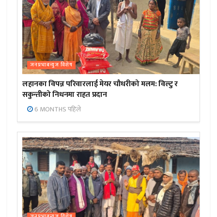
जनप्रभाबन्युज विशेष
लहानका विपन्न परिवारलाई मेयर चौधरीको मलम: विल्टु र
सकुन्तीको निधनमा राहत प्रदान
6 MONTHS पहिले
जनप्रभाबन्युज विशेष