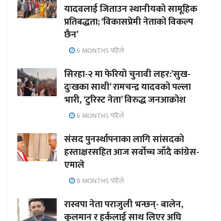
यादवलाई जिताउन स्थानीयको सामूहिक
प्रतिबद्धता; ‘विकासप्रेमी नेताको विकल्प
छैन’
6 MONTHS पहिले
सिरहा-२ मा फेरियो चुनावी लहर:’सुख-
दुःखका साथी’ रामचन्द्र यादवको पल्ला
भारी, ‘टुरिस्ट नेता’ विरुद्ध जनआक्रोश
6 MONTHS पहिले
संसद पुनर्स्थापनाका लागि सांसदको
हस्ताक्षरसहित आज सर्वोच्च जाँदै कांग्रेस-
एमाले
8 MONTHS पहिले
रास्वपा नेता पराजुली भन्छन्- बालेन,
कुलमान र हर्कलाई साथ लिएर अघि