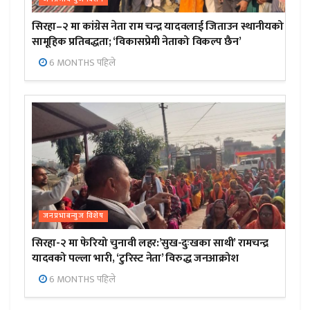
सिरहा–२ मा कांग्रेस नेता राम चन्द्र यादवलाई जिताउन स्थानीयको
सामूहिक प्रतिबद्धता; ‘विकासप्रेमी नेताको विकल्प छैन’
6 MONTHS पहिले
जनप्रभाबन्युज विशेष
सिरहा-२ मा फेरियो चुनावी लहर:’सुख-दुःखका साथी’ रामचन्द्र
यादवको पल्ला भारी, ‘टुरिस्ट नेता’ विरुद्ध जनआक्रोश
6 MONTHS पहिले