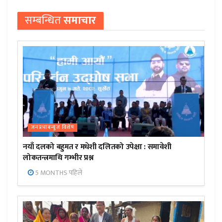
सम्बन्धित
समाचार
जनप्रभाबन्युज विशेष
नयाँ दलको बहुमत र मधेशी दलितको उपेक्षा : समावेशी
लोकतन्त्रमाथि गम्भीर प्रश्न
5 MONTHS पहिले