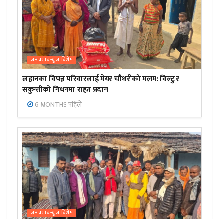
जनप्रभाबन्युज विशेष
लहानका विपन्न परिवारलाई मेयर चौधरीको मलम: विल्टु र
सकुन्तीको निधनमा राहत प्रदान
6 MONTHS पहिले
जनप्रभाबन्युज विशेष