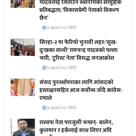
यादवलाई जिताउन स्थानीयको सामूहिक
प्रतिबद्धता; ‘विकासप्रेमी नेताको विकल्प
छैन’
6 MONTHS पहिले
सिरहा-२ मा फेरियो चुनावी लहर:’सुख-
दुःखका साथी’ रामचन्द्र यादवको पल्ला
भारी, ‘टुरिस्ट नेता’ विरुद्ध जनआक्रोश
6 MONTHS पहिले
संसद पुनर्स्थापनाका लागि सांसदको
हस्ताक्षरसहित आज सर्वोच्च जाँदै कांग्रेस-
एमाले
8 MONTHS पहिले
रास्वपा नेता पराजुली भन्छन्- बालेन,
कुलमान र हर्कलाई साथ लिएर अघि