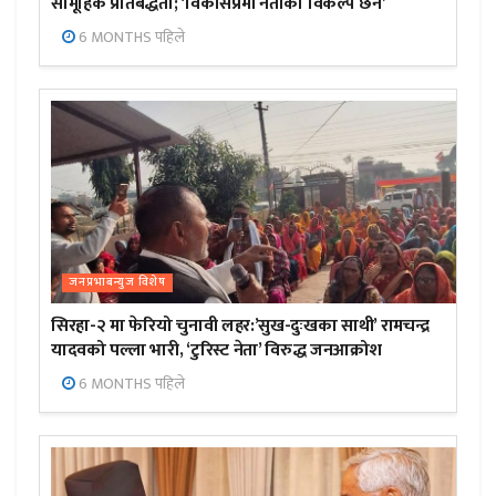
सामूहिक प्रतिबद्धता; ‘विकासप्रेमी नेताको विकल्प छैन’
6 MONTHS पहिले
जनप्रभाबन्युज विशेष
सिरहा-२ मा फेरियो चुनावी लहर:’सुख-दुःखका साथी’ रामचन्द्र
यादवको पल्ला भारी, ‘टुरिस्ट नेता’ विरुद्ध जनआक्रोश
6 MONTHS पहिले