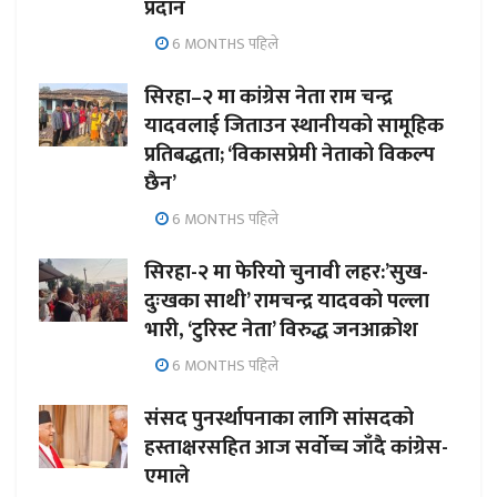
प्रदान
6 MONTHS पहिले
सिरहा–२ मा कांग्रेस नेता राम चन्द्र
यादवलाई जिताउन स्थानीयको सामूहिक
प्रतिबद्धता; ‘विकासप्रेमी नेताको विकल्प
छैन’
6 MONTHS पहिले
सिरहा-२ मा फेरियो चुनावी लहर:’सुख-
दुःखका साथी’ रामचन्द्र यादवको पल्ला
भारी, ‘टुरिस्ट नेता’ विरुद्ध जनआक्रोश
6 MONTHS पहिले
संसद पुनर्स्थापनाका लागि सांसदको
हस्ताक्षरसहित आज सर्वोच्च जाँदै कांग्रेस-
एमाले