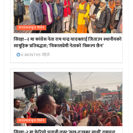
जनप्रभाबन्युज विशेष
सिरहा–२ मा कांग्रेस नेता राम चन्द्र यादवलाई जिताउन स्थानीयको
सामूहिक प्रतिबद्धता; ‘विकासप्रेमी नेताको विकल्प छैन’
6 MONTHS पहिले
जनप्रभाबन्युज विशेष
सिरहा-२ मा फेरियो चुनावी लहर:’सुख-दुःखका साथी’ रामचन्द्र