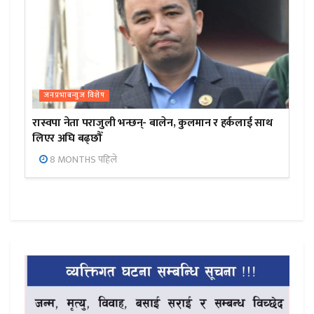
जनप्रभाबन्युज विशेष
रास्वपा नेता पराजुली भन्छन्- बालेन, कुलमान र हर्कलाई साथ
लिएर अघि बढ्छौँ
8 MONTHS पहिले