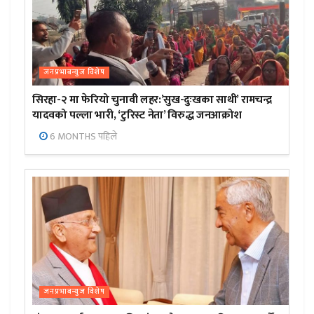
जनप्रभाबन्युज विशेष
सिरहा-२ मा फेरियो चुनावी लहर:’सुख-दुःखका साथी’ रामचन्द्र
यादवको पल्ला भारी, ‘टुरिस्ट नेता’ विरुद्ध जनआक्रोश
6 MONTHS पहिले
जनप्रभाबन्युज विशेष