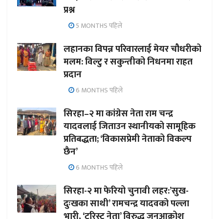
प्रश्न
5 MONTHS पहिले
लहानका विपन्न परिवारलाई मेयर चौधरीको
मलम: विल्टु र सकुन्तीको निधनमा राहत
प्रदान
6 MONTHS पहिले
सिरहा–२ मा कांग्रेस नेता राम चन्द्र
यादवलाई जिताउन स्थानीयको सामूहिक
प्रतिबद्धता; ‘विकासप्रेमी नेताको विकल्प
छैन’
6 MONTHS पहिले
सिरहा-२ मा फेरियो चुनावी लहर:’सुख-
दुःखका साथी’ रामचन्द्र यादवको पल्ला
भारी, ‘टुरिस्ट नेता’ विरुद्ध जनआक्रोश