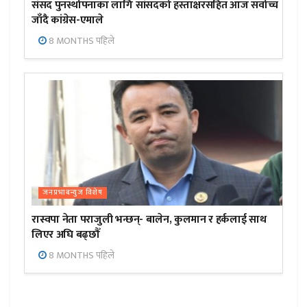
संसद पुनर्स्थापनाका लागि सांसदको हस्ताक्षरसहित आज सर्वोच्च
जाँदै कांग्रेस-एमाले
8 MONTHS पहिले
जनप्रभाबन्युज विशेष
रास्वपा नेता पराजुली भन्छन्- बालेन, कुलमान र हर्कलाई साथ
लिएर अघि बढ्छौँ
8 MONTHS पहिले