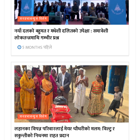
जनप्रभाबन्युज विशेष
नयाँ दलको बहुमत र मधेशी दलितको उपेक्षा : समावेशी
लोकतन्त्रमाथि गम्भीर प्रश्न
5 MONTHS पहिले
जनप्रभाबन्युज विशेष
लहानका विपन्न परिवारलाई मेयर चौधरीको मलम: विल्टु र
सकुन्तीको निधनमा राहत प्रदान