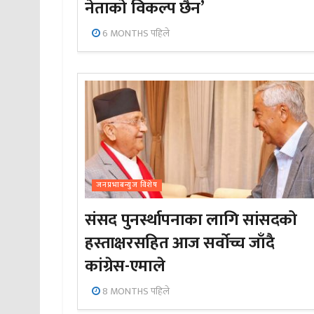
नेताको विकल्प छैन’
6 MONTHS पहिले
जनप्रभाबन्युज विशेष
संसद पुनर्स्थापनाका लागि सांसदको
हस्ताक्षरसहित आज सर्वोच्च जाँदै
कांग्रेस-एमाले
8 MONTHS पहिले