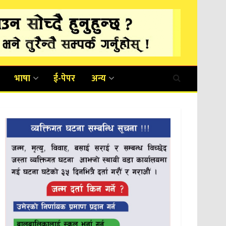
भाषा
ई-पेपर
अन्य