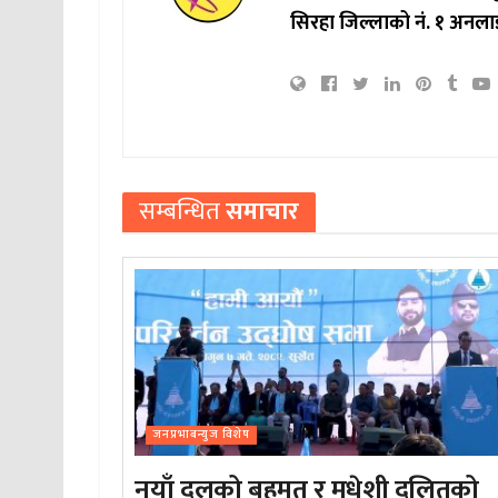
सिरहा जिल्लाको नं. १ अनला
सम्बन्धित
समाचार
जनप्रभाबन्युज विशेष
नयाँ दलको बहुमत र मधेशी दलितको