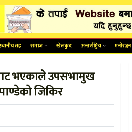
स्थानीय तह
समाज
खेलकुद
अन्तर्राष्ट्रिय
मनोरञ्जन
बाट भएकाले उपसभामुख
द पाण्डेको जिकिर