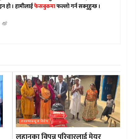
इन हो ।
हामीलाई
फेसबुकमा
फल्लो गर्न सक्नुहुन्छ ।
जनप्रभाबन्युज विशेष
लहानका विपन्न परिवारलाई मेयर