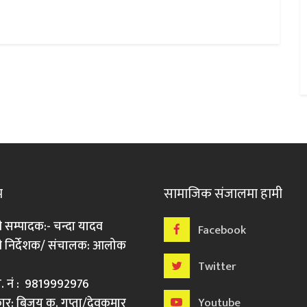
म
सामाजिक संजालमा हामी
ी सम्पादक:- चन्दा यादव
Facebook
री निर्देशक/ संचालक: आलोक
Twitter
मो. नं : 9819992976
र: बिजय कु. गुप्ता/देवकुमार
Youtube