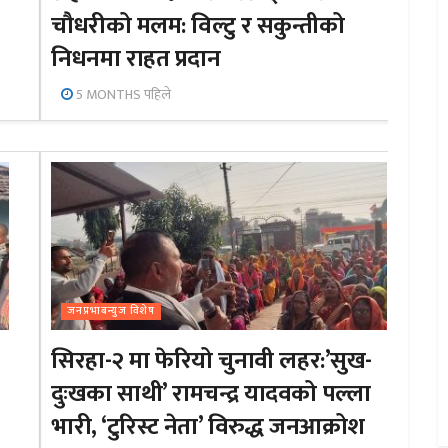
चौधरीको मलम: विल्टु र सकुन्तीको
निधनमा राहत प्रदान
5 MONTHS पहिले
जनप्रभाबन्युज विशेष
सिरहा-२ मा फेरियो चुनावी लहर:’सुख-
दुःखका साथी’ रामचन्द्र यादवको पल्ला
भारी, ‘टुरिस्ट नेता’ विरुद्ध जनआक्रोश