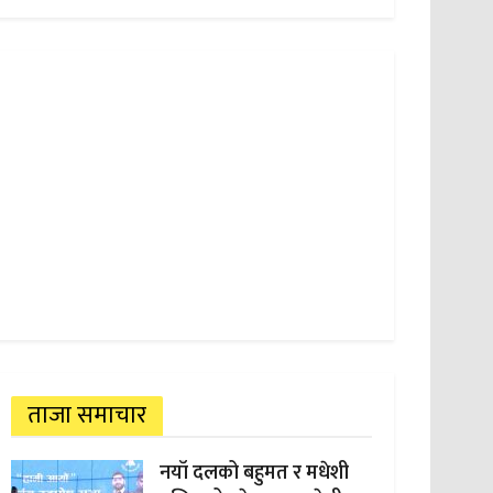
ताजा समाचार
नयाँ दलको बहुमत र मधेशी