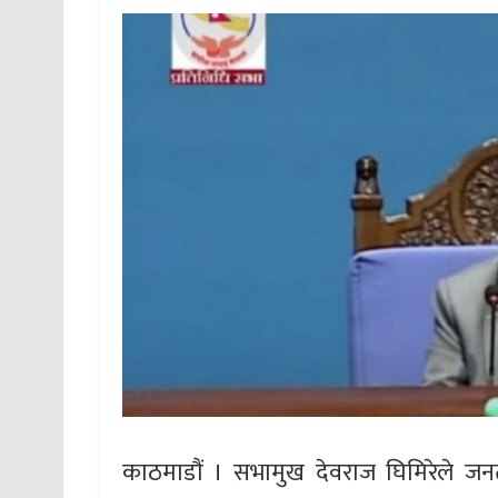
काठमाडौं । सभामुख देवराज घिमिरेले जनत