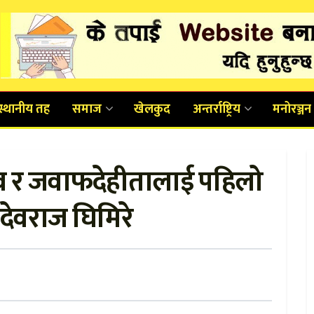
स्थानीय तह
समाज
खेलकुद
अन्तर्राष्ट्रिय
मनोरञ्जन
त्व र जवाफदेहीतालाई पहिलो
देवराज घिमिरे