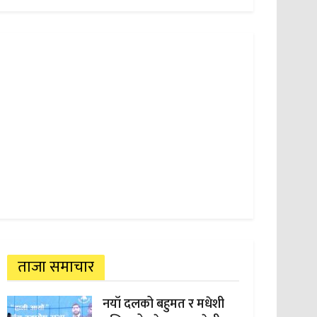
ताजा समाचार
नयाँ दलको बहुमत र मधेशी