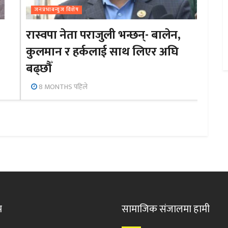
जनप्रभाबन्युज विशेष
रास्वपा नेता पराजुली भन्छन्- बालेन,
कुलमान र हर्कलाई साथ लिएर अघि
बढ्छौँ
8 MONTHS पहिले
म
सामाजिक संजालमा हामी