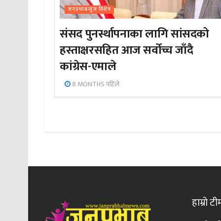
जनप्रभाबन्युज विशेष
संसद पुनर्स्थापनाका लागि सांसदको
हस्ताक्षरसहित आज सर्वोच्च जाँदै
कांग्रेस-एमाले
8 MONTHS पहिले
हाम्रो टी