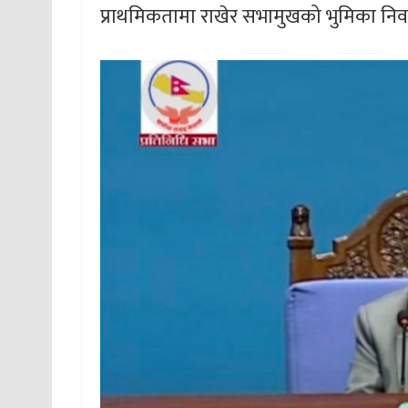
प्राथमिकतामा राखेर सभामुखको भुमिका निर्व