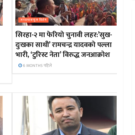
जनप्रभाबन्युज विशेष
सिरहा-२ मा फेरियो चुनावी लहर:’सुख-
दुःखका साथी’ रामचन्द्र यादवको पल्ला
भारी, ‘टुरिस्ट नेता’ विरुद्ध जनआक्रोश
6 MONTHS पहिले