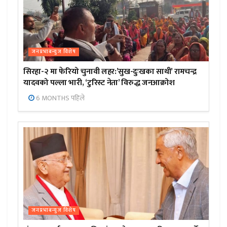
जनप्रभाबन्युज विशेष
सिरहा-२ मा फेरियो चुनावी लहर:’सुख-दुःखका साथी’ रामचन्द्र
यादवको पल्ला भारी, ‘टुरिस्ट नेता’ विरुद्ध जनआक्रोश
6 MONTHS पहिले
जनप्रभाबन्युज विशेष