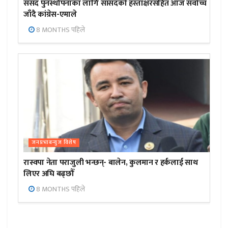
संसद पुनर्स्थापनाका लागि सांसदको हस्ताक्षरसहित आज सर्वोच्च
जाँदै कांग्रेस-एमाले
8 MONTHS पहिले
जनप्रभाबन्युज विशेष
रास्वपा नेता पराजुली भन्छन्- बालेन, कुलमान र हर्कलाई साथ
लिएर अघि बढ्छौँ
8 MONTHS पहिले