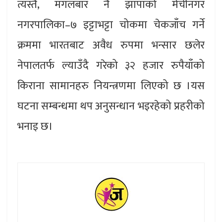
त्यस्तै, मंगलबार नै झापाको मेचीनगर
नगरपालिका–७ इट्टाभट्टा चोकमा चेकजाँच गर्ने
क्रममा भारतबाट अवैध रुपमा भन्सार छलेर
नेपालतर्फ ल्याउँदै गरेको ३२ हजार रुपैयाँको
किराना सामानहरु नियन्त्रणमा लिएको छ ।यस
घटना सम्बन्धमा थप अनुसन्धान भइरहेको प्रहरीको
भनाइ छ।