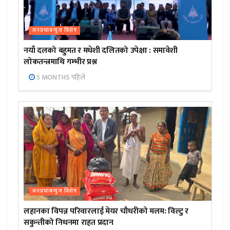
जनप्रभाबन्युज विशेष
नयाँ दलको बहुमत र मधेशी दलितको उपेक्षा : समावेशी
लोकतन्त्रमाथि गम्भीर प्रश्न
5 MONTHS पहिले
जनप्रभाबन्युज विशेष
लहानका विपन्न परिवारलाई मेयर चौधरीको मलम: विल्टु र
सकुन्तीको निधनमा राहत प्रदान