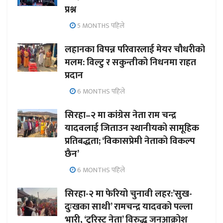
प्रश्न
5 MONTHS पहिले
लहानका विपन्न परिवारलाई मेयर चौधरीको
मलम: विल्टु र सकुन्तीको निधनमा राहत
प्रदान
6 MONTHS पहिले
सिरहा–२ मा कांग्रेस नेता राम चन्द्र
यादवलाई जिताउन स्थानीयको सामूहिक
प्रतिबद्धता; ‘विकासप्रेमी नेताको विकल्प
छैन’
6 MONTHS पहिले
सिरहा-२ मा फेरियो चुनावी लहर:’सुख-
दुःखका साथी’ रामचन्द्र यादवको पल्ला
भारी, ‘टुरिस्ट नेता’ विरुद्ध जनआक्रोश