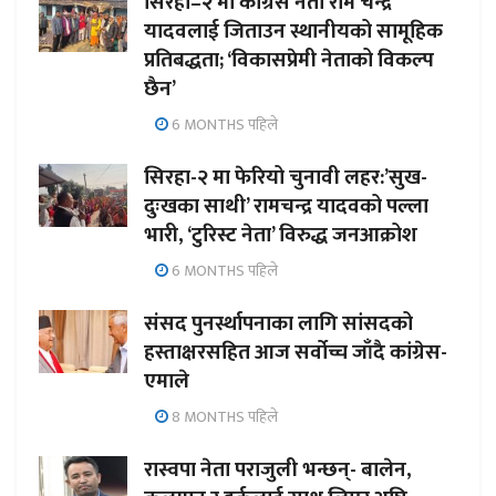
सिरहा–२ मा कांग्रेस नेता राम चन्द्र
यादवलाई जिताउन स्थानीयको सामूहिक
प्रतिबद्धता; ‘विकासप्रेमी नेताको विकल्प
छैन’
6 MONTHS पहिले
सिरहा-२ मा फेरियो चुनावी लहर:’सुख-
दुःखका साथी’ रामचन्द्र यादवको पल्ला
भारी, ‘टुरिस्ट नेता’ विरुद्ध जनआक्रोश
6 MONTHS पहिले
संसद पुनर्स्थापनाका लागि सांसदको
हस्ताक्षरसहित आज सर्वोच्च जाँदै कांग्रेस-
एमाले
8 MONTHS पहिले
रास्वपा नेता पराजुली भन्छन्- बालेन,