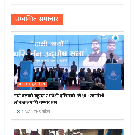
सम्बन्धित
समाचार
जनप्रभाबन्युज विशेष
नयाँ दलको बहुमत र मधेशी दलितको उपेक्षा : समावेशी
लोकतन्त्रमाथि गम्भीर प्रश्न
5 MONTHS पहिले