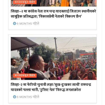
जनप्रभाबन्युज विशेष
सिरहा–२ मा कांग्रेस नेता राम चन्द्र यादवलाई जिताउन स्थानीयको
सामूहिक प्रतिबद्धता; ‘विकासप्रेमी नेताको विकल्प छैन’
6 MONTHS पहिले
जनप्रभाबन्युज विशेष
सिरहा-२ मा फेरियो चुनावी लहर:’सुख-दुःखका साथी’ रामचन्द्र
यादवको पल्ला भारी, ‘टुरिस्ट नेता’ विरुद्ध जनआक्रोश
6 MONTHS पहिले