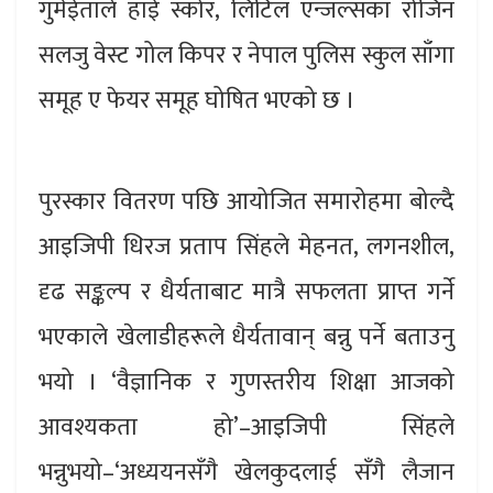
गुर्मईताले हाई स्कोर, लिटिल एन्जल्सका रोजिन
सलजु वेस्ट गोल किपर र नेपाल पुलिस स्कुल साँगा
समूह ए फेयर समूह घोषित भएको छ ।
पुरस्कार वितरण पछि आयोजित समारोहमा बोल्दै
आइजिपी धिरज प्रताप सिंहले मेहनत, लगनशील,
दृढ सङ्कल्प र धैर्यताबाट मात्रै सफलता प्राप्त गर्ने
भएकाले खेलाडीहरूले धैर्यतावान् बन्नु पर्ने बताउनु
भयो । ‘वैज्ञानिक र गुणस्तरीय शिक्षा आजको
आवश्यकता हो’–आइजिपी सिंहले
भन्नुभयो–‘अध्ययनसँगै खेलकुदलाई सँगै लैजान