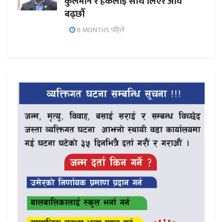
कुलमान र हर्कलाई साथ लिएर अघि
बढ्छौँ
8 MONTHS पहिले