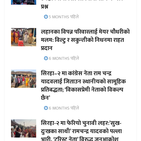
प्रश्न
5 MONTHS पहिले
लहानका विपन्न परिवारलाई मेयर चौधरीको
मलम: विल्टु र सकुन्तीको निधनमा राहत
प्रदान
6 MONTHS पहिले
सिरहा–२ मा कांग्रेस नेता राम चन्द्र
यादवलाई जिताउन स्थानीयको सामूहिक
प्रतिबद्धता; ‘विकासप्रेमी नेताको विकल्प
छैन’
6 MONTHS पहिले
सिरहा-२ मा फेरियो चुनावी लहर:’सुख-
दुःखका साथी’ रामचन्द्र यादवको पल्ला
भारी, ‘टुरिस्ट नेता’ विरुद्ध जनआक्रोश