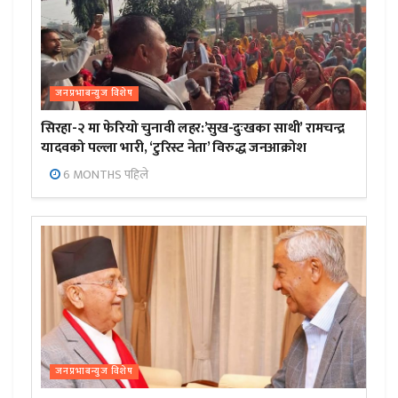
जनप्रभाबन्युज विशेष
सिरहा-२ मा फेरियो चुनावी लहर:’सुख-दुःखका साथी’ रामचन्द्र
यादवको पल्ला भारी, ‘टुरिस्ट नेता’ विरुद्ध जनआक्रोश
6 MONTHS पहिले
जनप्रभाबन्युज विशेष