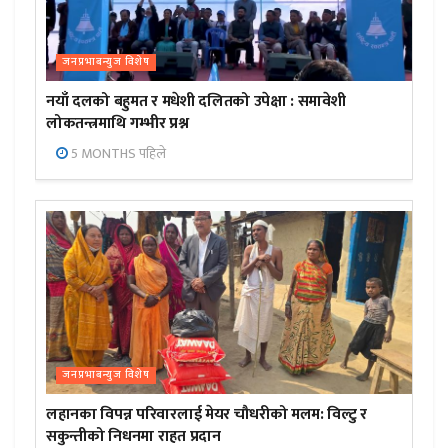
जनप्रभाबन्युज विशेष
नयाँ दलको बहुमत र मधेशी दलितको उपेक्षा : समावेशी
लोकतन्त्रमाथि गम्भीर प्रश्न
5 MONTHS पहिले
जनप्रभाबन्युज विशेष
लहानका विपन्न परिवारलाई मेयर चौधरीको मलम: विल्टु र
सकुन्तीको निधनमा राहत प्रदान