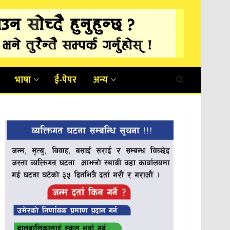
भाषा
ई-पेपर
अन्य