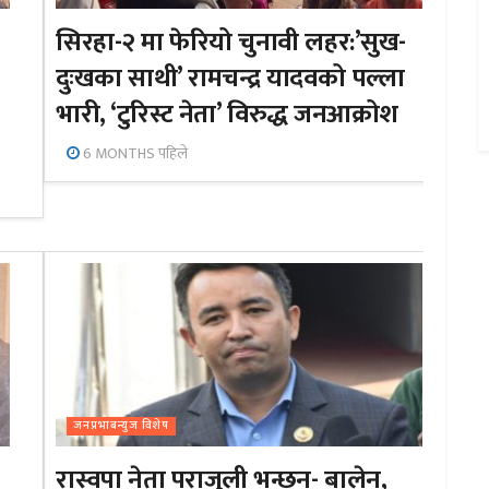
सिरहा-२ मा फेरियो चुनावी लहर:’सुख-
दुःखका साथी’ रामचन्द्र यादवको पल्ला
भारी, ‘टुरिस्ट नेता’ विरुद्ध जनआक्रोश
6 MONTHS पहिले
जनप्रभाबन्युज विशेष
रास्वपा नेता पराजुली भन्छन्- बालेन,