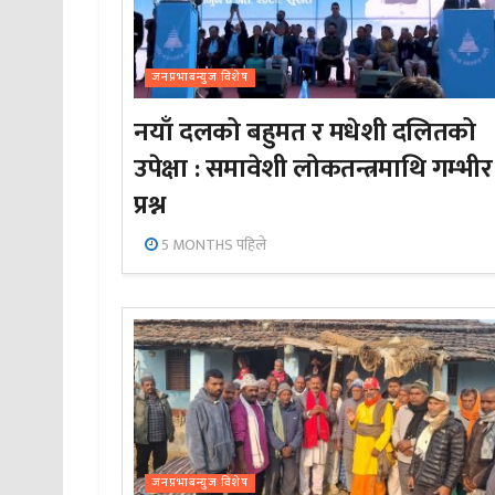
जनप्रभाबन्युज विशेष
नयाँ दलको बहुमत र मधेशी दलितको
उपेक्षा : समावेशी लोकतन्त्रमाथि गम्भीर
प्रश्न
5 MONTHS पहिले
जनप्रभाबन्युज विशेष