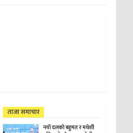
ताजा समाचार
नयाँ दलको बहुमत र मधेशी