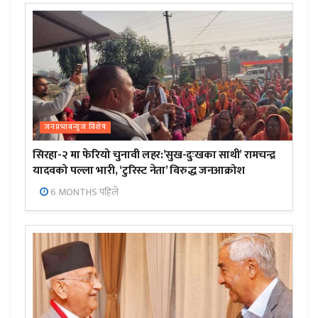
जनप्रभाबन्युज विशेष
सिरहा-२ मा फेरियो चुनावी लहर:’सुख-दुःखका साथी’ रामचन्द्र
यादवको पल्ला भारी, ‘टुरिस्ट नेता’ विरुद्ध जनआक्रोश
6 MONTHS पहिले