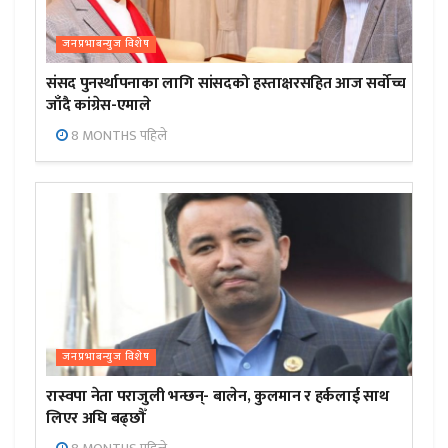
जनप्रभाबन्युज विशेष
संसद पुनर्स्थापनाका लागि सांसदको हस्ताक्षरसहित आज सर्वोच्च
जाँदै कांग्रेस-एमाले
8 MONTHS पहिले
जनप्रभाबन्युज विशेष
रास्वपा नेता पराजुली भन्छन्- बालेन, कुलमान र हर्कलाई साथ
लिएर अघि बढ्छौँ