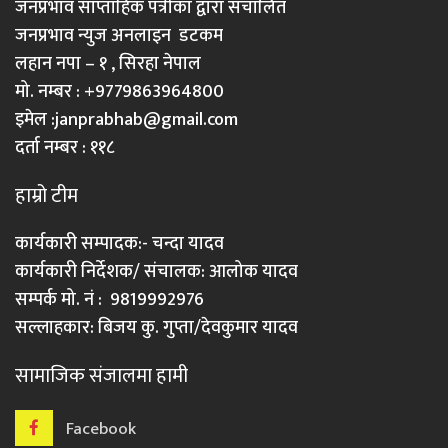
जनप्रभाव साप्ताहिक पत्रीका द्वारा संचालित
जनप्रभाव न्युज अनलाइन डटकम
लहान नपा – १ , सिरहा नेपाल
मो. नम्बर : +9779863964800
इमेल :
janprabhab@gmail.com
दर्ता नम्बर : ११८
हाम्रो टीम
कार्यकारी सम्पादक:- चन्दा यादव
कार्यकारी निर्देशक/ संचालक: आलोक यादव
सम्पर्क मो. नं : 9819992976
सल्लाहकार: बिजय कु. गुप्ता/देवकुमार यादव
सामाजिक संजालमा हामी
Facebook