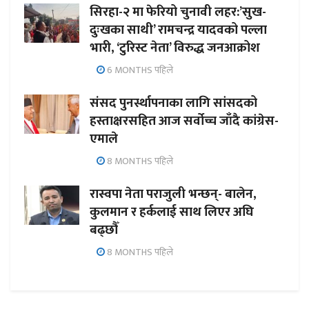
सिरहा-२ मा फेरियो चुनावी लहर:’सुख-
दुःखका साथी’ रामचन्द्र यादवको पल्ला
भारी, ‘टुरिस्ट नेता’ विरुद्ध जनआक्रोश
6 MONTHS पहिले
संसद पुनर्स्थापनाका लागि सांसदको
हस्ताक्षरसहित आज सर्वोच्च जाँदै कांग्रेस-
एमाले
8 MONTHS पहिले
रास्वपा नेता पराजुली भन्छन्- बालेन,
कुलमान र हर्कलाई साथ लिएर अघि
बढ्छौँ
8 MONTHS पहिले