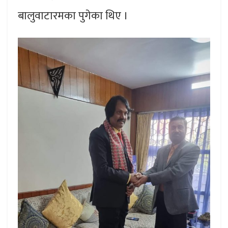
बालुवाटारमका पुगेका थिए ।