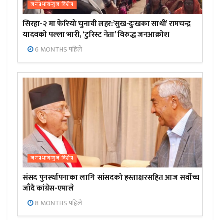
जनप्रभाबन्युज विशेष
सिरहा-२ मा फेरियो चुनावी लहर:’सुख-दुःखका साथी’ रामचन्द्र
यादवको पल्ला भारी, ‘टुरिस्ट नेता’ विरुद्ध जनआक्रोश
6 MONTHS पहिले
जनप्रभाबन्युज विशेष
संसद पुनर्स्थापनाका लागि सांसदको हस्ताक्षरसहित आज सर्वोच्च
जाँदै कांग्रेस-एमाले
8 MONTHS पहिले