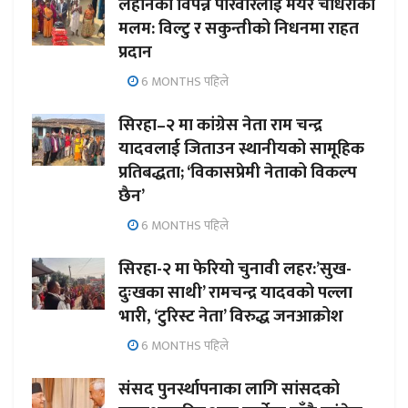
लहानका विपन्न परिवारलाई मेयर चौधरीको
मलम: विल्टु र सकुन्तीको निधनमा राहत
प्रदान
6 MONTHS पहिले
सिरहा–२ मा कांग्रेस नेता राम चन्द्र
यादवलाई जिताउन स्थानीयको सामूहिक
प्रतिबद्धता; ‘विकासप्रेमी नेताको विकल्प
छैन’
6 MONTHS पहिले
सिरहा-२ मा फेरियो चुनावी लहर:’सुख-
दुःखका साथी’ रामचन्द्र यादवको पल्ला
भारी, ‘टुरिस्ट नेता’ विरुद्ध जनआक्रोश
6 MONTHS पहिले
संसद पुनर्स्थापनाका लागि सांसदको