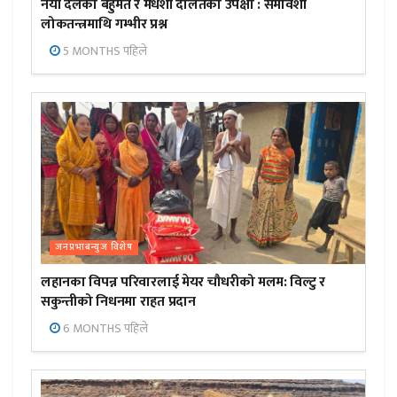
नयाँ दलको बहुमत र मधेशी दलितको उपेक्षा : समावेशी
लोकतन्त्रमाथि गम्भीर प्रश्न
5 MONTHS पहिले
जनप्रभाबन्युज विशेष
लहानका विपन्न परिवारलाई मेयर चौधरीको मलम: विल्टु र
सकुन्तीको निधनमा राहत प्रदान
6 MONTHS पहिले