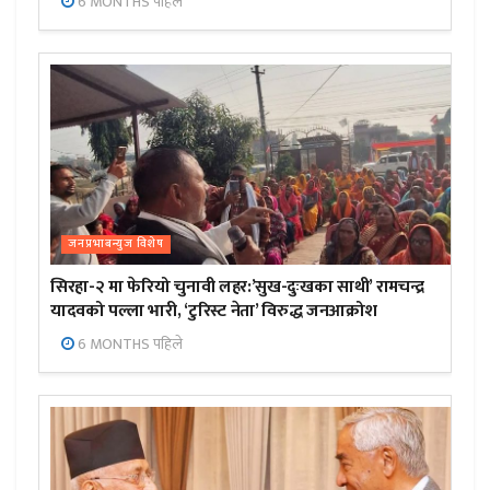
6 MONTHS पहिले
जनप्रभाबन्युज विशेष
सिरहा-२ मा फेरियो चुनावी लहर:’सुख-दुःखका साथी’ रामचन्द्र
यादवको पल्ला भारी, ‘टुरिस्ट नेता’ विरुद्ध जनआक्रोश
6 MONTHS पहिले