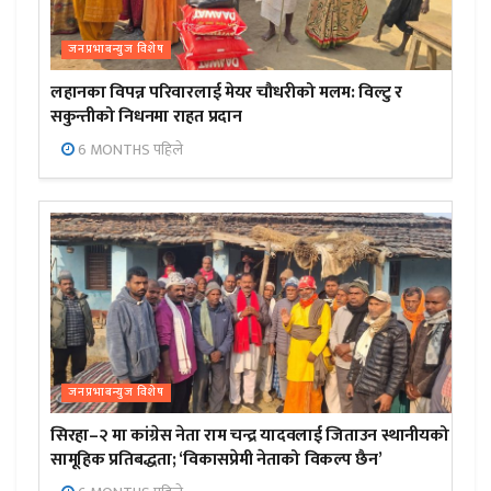
जनप्रभाबन्युज विशेष
लहानका विपन्न परिवारलाई मेयर चौधरीको मलम: विल्टु र
सकुन्तीको निधनमा राहत प्रदान
6 MONTHS पहिले
जनप्रभाबन्युज विशेष
सिरहा–२ मा कांग्रेस नेता राम चन्द्र यादवलाई जिताउन स्थानीयको
सामूहिक प्रतिबद्धता; ‘विकासप्रेमी नेताको विकल्प छैन’