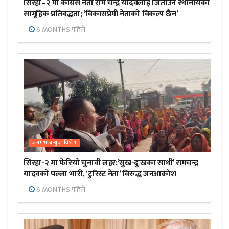
सिरहा–२ मा कांग्रेस नेता राम चन्द्र यादवलाई जिताउन स्थानीयको
सामूहिक प्रतिबद्धता; ‘विकासप्रेमी नेताको विकल्प छैन’
6 MONTHS पहिले
जनप्रभाबन्युज विशेष
सिरहा-२ मा फेरियो चुनावी लहर:’सुख-दुःखका साथी’ रामचन्द्र
यादवको पल्ला भारी, ‘टुरिस्ट नेता’ विरुद्ध जनआक्रोश
6 MONTHS पहिले