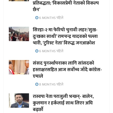
प्रतिबद्धता; ‘विकासप्रेमी नेताको विकल्प
छैन’
6 MONTHS पहिले
सिरहा-२ मा फेरियो चुनावी लहर:’सुख-
दुःखका साथी’ रामचन्द्र यादवको पल्ला
भारी, ‘टुरिस्ट नेता’ विरुद्ध जनआक्रोश
6 MONTHS पहिले
संसद पुनर्स्थापनाका लागि सांसदको
हस्ताक्षरसहित आज सर्वोच्च जाँदै कांग्रेस-
एमाले
8 MONTHS पहिले
रास्वपा नेता पराजुली भन्छन्- बालेन,
कुलमान र हर्कलाई साथ लिएर अघि
बढ्छौँ