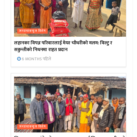
जनप्रभाबन्युज विशेष
लहानका विपन्न परिवारलाई मेयर चौधरीको मलम: विल्टु र
सकुन्तीको निधनमा राहत प्रदान
6 MONTHS पहिले
जनप्रभाबन्युज विशेष