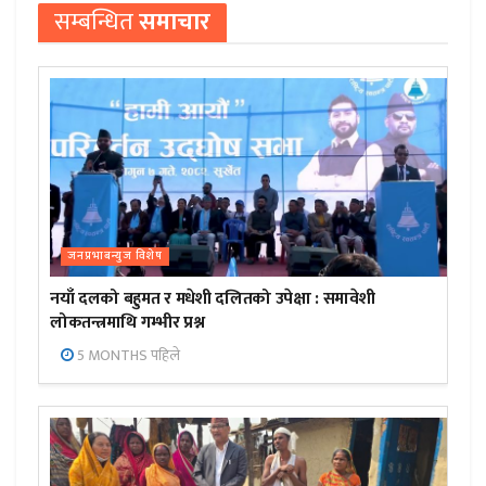
सम्बन्धित
समाचार
जनप्रभाबन्युज विशेष
नयाँ दलको बहुमत र मधेशी दलितको उपेक्षा : समावेशी
लोकतन्त्रमाथि गम्भीर प्रश्न
5 MONTHS पहिले