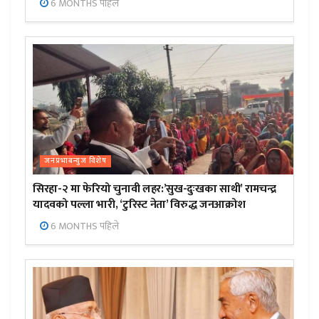
6 MONTHS पहिले
जनप्रभाबन्युज विशेष
सिरहा-२ मा फेरियो चुनावी लहर:’सुख-दुःखका साथी’ रामचन्द्र
यादवको पल्ला भारी, ‘टुरिस्ट नेता’ विरुद्ध जनआक्रोश
6 MONTHS पहिले