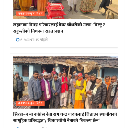
जनप्रभाबन्युज विशेष
लहानका विपन्न परिवारलाई मेयर चौधरीको मलम: विल्टु र
सकुन्तीको निधनमा राहत प्रदान
6 MONTHS पहिले
जनप्रभाबन्युज विशेष
सिरहा–२ मा कांग्रेस नेता राम चन्द्र यादवलाई जिताउन स्थानीयको
सामूहिक प्रतिबद्धता; ‘विकासप्रेमी नेताको विकल्प छैन’