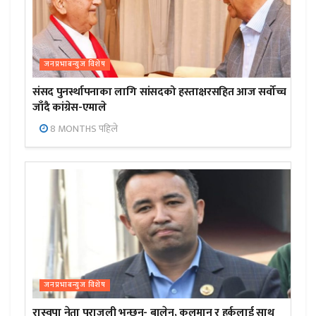
जनप्रभाबन्युज विशेष
संसद पुनर्स्थापनाका लागि सांसदको हस्ताक्षरसहित आज सर्वोच्च
जाँदै कांग्रेस-एमाले
8 MONTHS पहिले
जनप्रभाबन्युज विशेष
रास्वपा नेता पराजुली भन्छन्- बालेन, कुलमान र हर्कलाई साथ