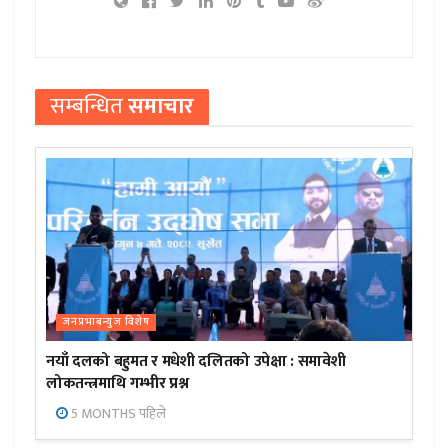
सम्बन्धित
समाचार
जनप्रभाबन्युज विशेष
नयाँ दलको बहुमत र मधेशी दलितको उपेक्षा : समावेशी
लोकतन्त्रमाथि गम्भीर प्रश्न
5 MONTHS पहिले