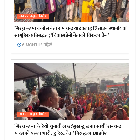
जनप्रभाबन्युज विशेष
सिरहा–२ मा कांग्रेस नेता राम चन्द्र यादवलाई जिताउन स्थानीयको
सामूहिक प्रतिबद्धता; ‘विकासप्रेमी नेताको विकल्प छैन’
6 MONTHS पहिले
जनप्रभाबन्युज विशेष
सिरहा-२ मा फेरियो चुनावी लहर:’सुख-दुःखका साथी’ रामचन्द्र
यादवको पल्ला भारी, ‘टुरिस्ट नेता’ विरुद्ध जनआक्रोश