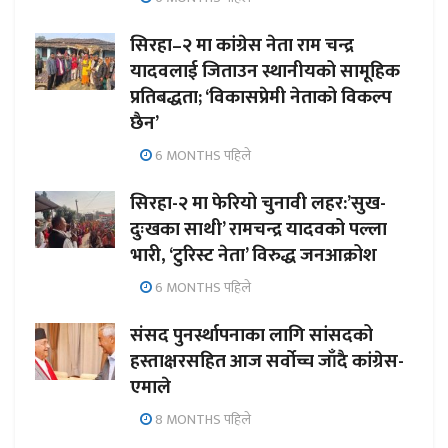
सिरहा–२ मा कांग्रेस नेता राम चन्द्र
यादवलाई जिताउन स्थानीयको सामूहिक
प्रतिबद्धता; ‘विकासप्रेमी नेताको विकल्प
छैन’
6 MONTHS पहिले
सिरहा-२ मा फेरियो चुनावी लहर:’सुख-
दुःखका साथी’ रामचन्द्र यादवको पल्ला
भारी, ‘टुरिस्ट नेता’ विरुद्ध जनआक्रोश
6 MONTHS पहिले
संसद पुनर्स्थापनाका लागि सांसदको
हस्ताक्षरसहित आज सर्वोच्च जाँदै कांग्रेस-
एमाले
8 MONTHS पहिले