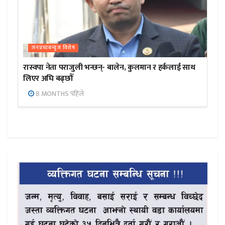
जनप्रभाबन्युज विशेष
रास्वपा नेता पराजुली भन्छन्- बालेन, कुलमान र हर्कलाई साथ
लिएर अघि बढ्छौँ
8 MONTHS पहिले