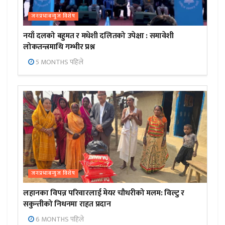
जनप्रभाबन्युज विशेष
नयाँ दलको बहुमत र मधेशी दलितको उपेक्षा : समावेशी
लोकतन्त्रमाथि गम्भीर प्रश्न
5 MONTHS पहिले
जनप्रभाबन्युज विशेष
लहानका विपन्न परिवारलाई मेयर चौधरीको मलम: विल्टु र
सकुन्तीको निधनमा राहत प्रदान
6 MONTHS पहिले