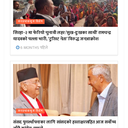
जनप्रभाबन्युज विशेष
सिरहा-२ मा फेरियो चुनावी लहर:’सुख-दुःखका साथी’ रामचन्द्र
यादवको पल्ला भारी, ‘टुरिस्ट नेता’ विरुद्ध जनआक्रोश
6 MONTHS पहिले
जनप्रभाबन्युज विशेष
संसद पुनर्स्थापनाका लागि सांसदको हस्ताक्षरसहित आज सर्वोच्च