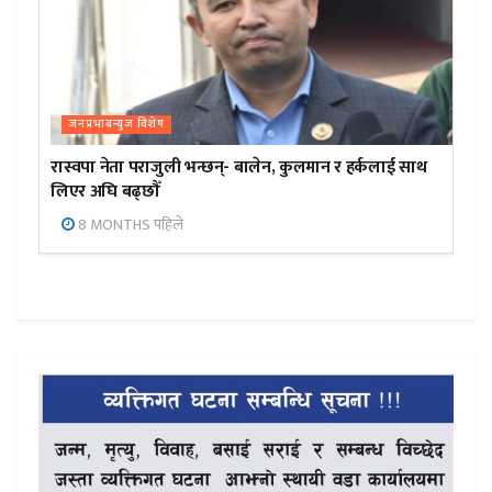
जनप्रभाबन्युज विशेष
रास्वपा नेता पराजुली भन्छन्- बालेन, कुलमान र हर्कलाई साथ
लिएर अघि बढ्छौँ
8 MONTHS पहिले