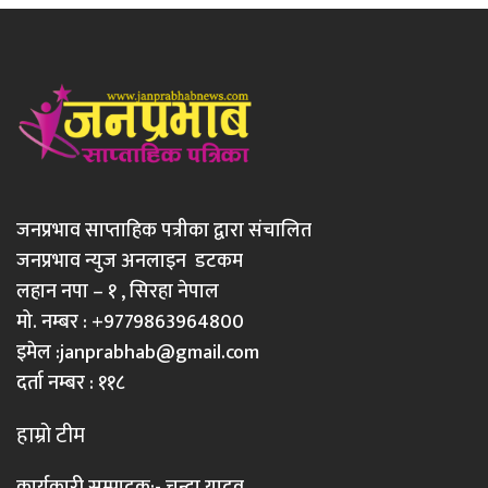
जनप्रभाव साप्ताहिक पत्रीका द्वारा संचालित
जनप्रभाव न्युज अनलाइन डटकम
लहान नपा – १ , सिरहा नेपाल
मो. नम्बर : +9779863964800
इमेल :
janprabhab@gmail.com
दर्ता नम्बर : ११८
हाम्रो टीम
कार्यकारी सम्पादक:- चन्दा यादव