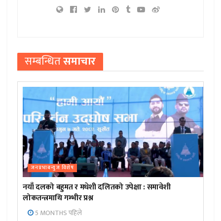
सम्बन्धित
समाचार
जनप्रभाबन्युज विशेष
नयाँ दलको बहुमत र मधेशी दलितको उपेक्षा : समावेशी
लोकतन्त्रमाथि गम्भीर प्रश्न
5 MONTHS पहिले