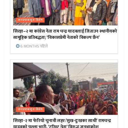
जनप्रभाबन्युज विशेष
सिरहा–२ मा कांग्रेस नेता राम चन्द्र यादवलाई जिताउन स्थानीयको
सामूहिक प्रतिबद्धता; ‘विकासप्रेमी नेताको विकल्प छैन’
6 MONTHS पहिले
जनप्रभाबन्युज विशेष
सिरहा-२ मा फेरियो चुनावी लहर:’सुख-दुःखका साथी’ रामचन्द्र
यादवको पल्ला भारी, ‘टुरिस्ट नेता’ विरुद्ध जनआक्रोश