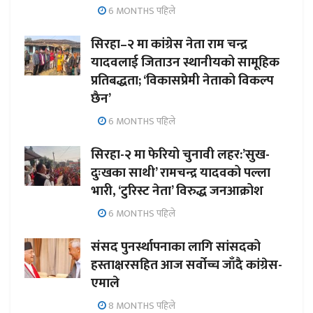
6 MONTHS पहिले
सिरहा–२ मा कांग्रेस नेता राम चन्द्र
यादवलाई जिताउन स्थानीयको सामूहिक
प्रतिबद्धता; ‘विकासप्रेमी नेताको विकल्प
छैन’
6 MONTHS पहिले
सिरहा-२ मा फेरियो चुनावी लहर:’सुख-
दुःखका साथी’ रामचन्द्र यादवको पल्ला
भारी, ‘टुरिस्ट नेता’ विरुद्ध जनआक्रोश
6 MONTHS पहिले
संसद पुनर्स्थापनाका लागि सांसदको
हस्ताक्षरसहित आज सर्वोच्च जाँदै कांग्रेस-
एमाले
8 MONTHS पहिले