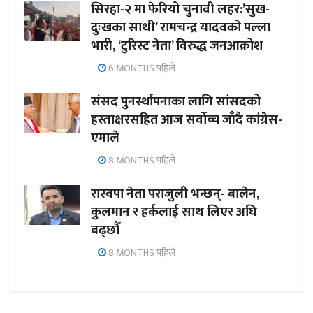
सिरहा-२ मा फेरियो चुनावी लहर:’सुख-
दुःखका साथी’ रामचन्द्र यादवको पल्ला
भारी, ‘टुरिस्ट नेता’ विरुद्ध जनआक्रोश
6 MONTHS पहिले
संसद पुनर्स्थापनाका लागि सांसदको
हस्ताक्षरसहित आज सर्वोच्च जाँदै कांग्रेस-
एमाले
8 MONTHS पहिले
रास्वपा नेता पराजुली भन्छन्- बालेन,
कुलमान र हर्कलाई साथ लिएर अघि
बढ्छौँ
8 MONTHS पहिले