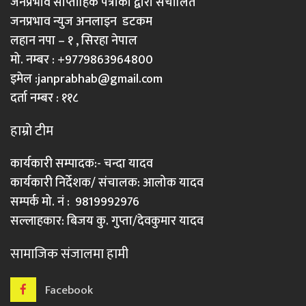
जनप्रभाव साप्ताहिक पत्रीका द्वारा संचालित
जनप्रभाव न्युज अनलाइन डटकम
लहान नपा – १ , सिरहा नेपाल
मो. नम्बर : +9779863964800
इमेल :
janprabhab@gmail.com
दर्ता नम्बर : ११८
हाम्रो टीम
कार्यकारी सम्पादक:- चन्दा यादव
कार्यकारी निर्देशक/ संचालक: आलोक यादव
सम्पर्क मो. नं : 9819992976
सल्लाहकार: बिजय कु. गुप्ता/देवकुमार यादव
सामाजिक संजालमा हामी
Facebook