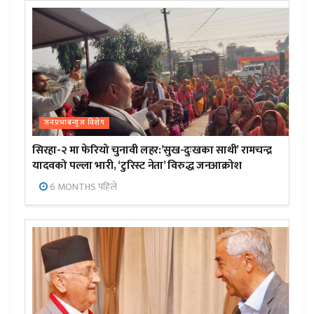
जनप्रभाबन्युज विशेष
सिरहा-२ मा फेरियो चुनावी लहर:’सुख-दुःखका साथी’ रामचन्द्र
यादवको पल्ला भारी, ‘टुरिस्ट नेता’ विरुद्ध जनआक्रोश
6 MONTHS पहिले