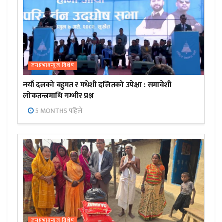
जनप्रभाबन्युज विशेष
नयाँ दलको बहुमत र मधेशी दलितको उपेक्षा : समावेशी
लोकतन्त्रमाथि गम्भीर प्रश्न
5 MONTHS पहिले
जनप्रभाबन्युज विशेष