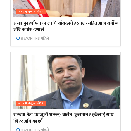
जनप्रभाबन्युज विशेष
संसद पुनर्स्थापनाका लागि सांसदको हस्ताक्षरसहित आज सर्वोच्च
जाँदै कांग्रेस-एमाले
8 MONTHS पहिले
जनप्रभाबन्युज विशेष
रास्वपा नेता पराजुली भन्छन्- बालेन, कुलमान र हर्कलाई साथ
लिएर अघि बढ्छौँ
8 MONTHS पहिले