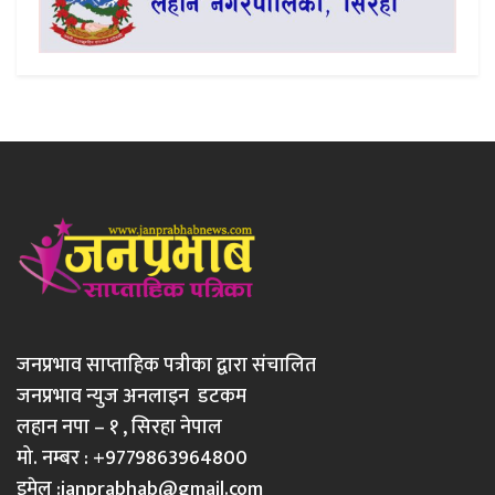
जनप्रभाव साप्ताहिक पत्रीका द्वारा संचालित
जनप्रभाव न्युज अनलाइन डटकम
लहान नपा – १ , सिरहा नेपाल
मो. नम्बर : +9779863964800
इमेल :
janprabhab@gmail.com