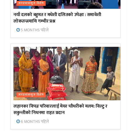
जनप्रभाबन्युज विशेष
नयाँ दलको बहुमत र मधेशी दलितको उपेक्षा : समावेशी
लोकतन्त्रमाथि गम्भीर प्रश्न
5 MONTHS पहिले
जनप्रभाबन्युज विशेष
लहानका विपन्न परिवारलाई मेयर चौधरीको मलम: विल्टु र
सकुन्तीको निधनमा राहत प्रदान
6 MONTHS पहिले