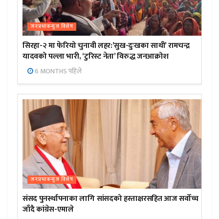
जनप्रभाबन्युज विशेष
सिरहा-२ मा फेरियो चुनावी लहर:’सुख-दुःखका साथी’ रामचन्द्र
यादवको पल्ला भारी, ‘टुरिस्ट नेता’ विरुद्ध जनआक्रोश
6 MONTHS पहिले
जनप्रभाबन्युज विशेष
संसद पुनर्स्थापनाका लागि सांसदको हस्ताक्षरसहित आज सर्वोच्च
जाँदै कांग्रेस-एमाले