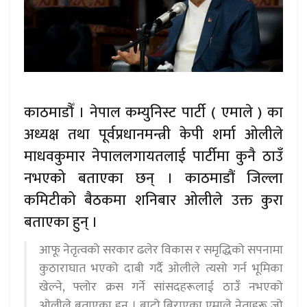
काठमाडौँ । नेपाल कम्युनिस्ट पार्टी ( एमाले ) का
अध्यक्ष तथा पूर्वप्रधानमन्त्री केपी शर्मा ओलीले
माधवकुमार नेपाललगायतलाई पार्टीमा कुनै ठाउँ
नभएको बताएका छन् । काठमाडौं जिल्ला
कमिटीको बैठकमा शनिबार ओलीले उक्त कुरा
बताएका हुन् ।
आफू नेतृत्वको सरकार ढलेर विकास र समृद्धिको सपनामा
कुठाराघात भएको दाबी गर्दै ओलीले त्यसो गर्न भूमिका
खेल्ने, फ्लोर क्रस गर्ने सांसदहरूलाई ठाउँ नभएको
ओलीले बताएका हुन् । बाटो बिराएका एमाले नेताहरू जो