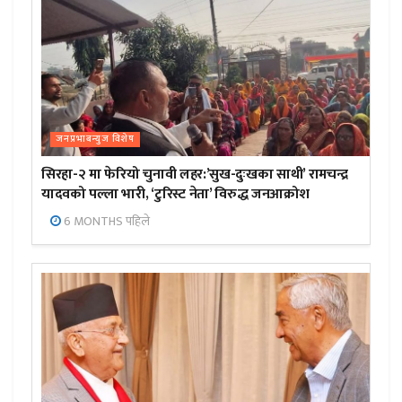
जनप्रभाबन्युज विशेष
सिरहा-२ मा फेरियो चुनावी लहर:’सुख-दुःखका साथी’ रामचन्द्र
यादवको पल्ला भारी, ‘टुरिस्ट नेता’ विरुद्ध जनआक्रोश
6 MONTHS पहिले