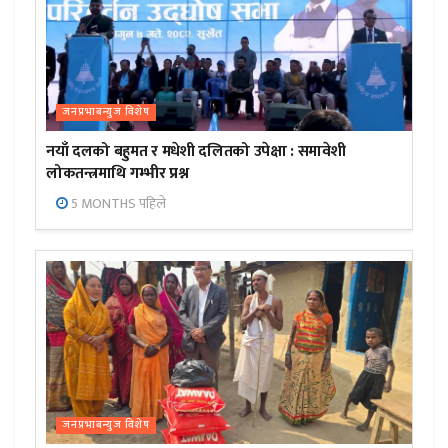
जनप्रभाबन्युज विशेष
नयाँ दलको बहुमत र मधेशी दलितको उपेक्षा : समावेशी
लोकतन्त्रमाथि गम्भीर प्रश्न
5 MONTHS पहिले
जनप्रभाबन्युज विशेष