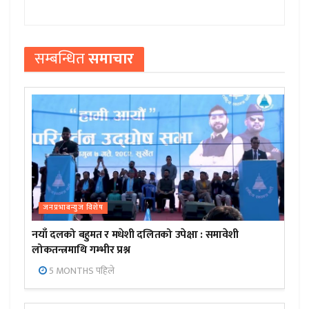
सम्बन्धित
समाचार
जनप्रभाबन्युज विशेष
नयाँ दलको बहुमत र मधेशी दलितको उपेक्षा : समावेशी
लोकतन्त्रमाथि गम्भीर प्रश्न
5 MONTHS पहिले