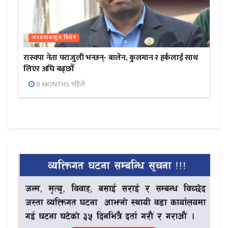
जनप्रभाबन्युज विशेष
रास्वपा नेता पराजुली भन्छन्- बालेन, कुलमान र हर्कलाई साथ
लिएर अघि बढ्छौँ
8 MONTHS पहिले