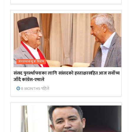
जनप्रभाबन्युज विशेष
संसद पुनर्स्थापनाका लागि सांसदको हस्ताक्षरसहित आज सर्वोच्च
जाँदै कांग्रेस-एमाले
8 MONTHS पहिले