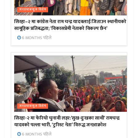
जनप्रभाबन्युज विशेष
सिरहा–२ मा कांग्रेस नेता राम चन्द्र यादवलाई जिताउन स्थानीयको
सामूहिक प्रतिबद्धता; ‘विकासप्रेमी नेताको विकल्प छैन’
6 MONTHS पहिले
जनप्रभाबन्युज विशेष
सिरहा-२ मा फेरियो चुनावी लहर:’सुख-दुःखका साथी’ रामचन्द्र
यादवको पल्ला भारी, ‘टुरिस्ट नेता’ विरुद्ध जनआक्रोश
6 MONTHS पहिले