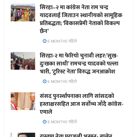
सिरहा–२ मा कांग्रेस नेता राम चन्द्र
यादवलाई जिताउन स्थानीयको सामूहिक
प्रतिबद्धता; ‘विकासप्रेमी नेताको विकल्प
छैन’
6 MONTHS पहिले
सिरहा-२ मा फेरियो चुनावी लहर:’सुख-
दुःखका साथी’ रामचन्द्र यादवको पल्ला
भारी, ‘टुरिस्ट नेता’ विरुद्ध जनआक्रोश
6 MONTHS पहिले
संसद पुनर्स्थापनाका लागि सांसदको
हस्ताक्षरसहित आज सर्वोच्च जाँदै कांग्रेस-
एमाले
8 MONTHS पहिले
रास्वपा नेता पराजुली भन्छन्- बालेन,