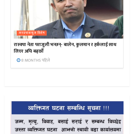
जनप्रभाबन्युज विशेष
रास्वपा नेता पराजुली भन्छन्- बालेन, कुलमान र हर्कलाई साथ
लिएर अघि बढ्छौँ
8 MONTHS पहिले