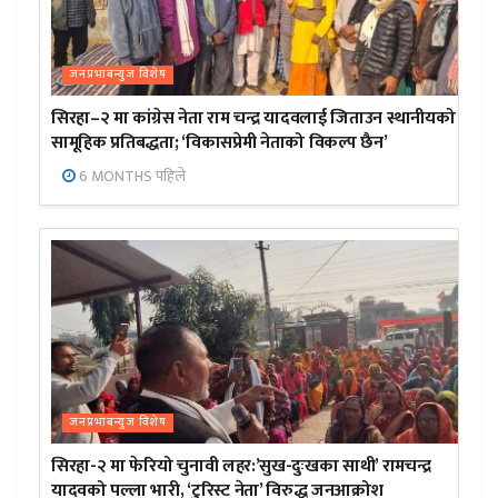
जनप्रभाबन्युज विशेष
सिरहा–२ मा कांग्रेस नेता राम चन्द्र यादवलाई जिताउन स्थानीयको
सामूहिक प्रतिबद्धता; ‘विकासप्रेमी नेताको विकल्प छैन’
6 MONTHS पहिले
जनप्रभाबन्युज विशेष
सिरहा-२ मा फेरियो चुनावी लहर:’सुख-दुःखका साथी’ रामचन्द्र
यादवको पल्ला भारी, ‘टुरिस्ट नेता’ विरुद्ध जनआक्रोश