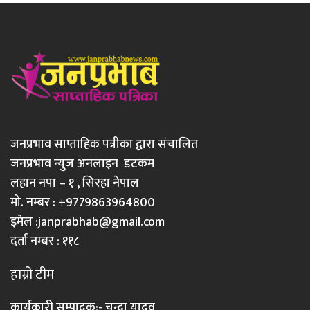
जनप्रभाव साप्ताहिक पत्रीका द्वारा संचालित
जनप्रभाव न्युज अनलाइन डटकम
लहान नपा – १ , सिरहा नेपाल
मो. नम्बर : +9779863964800
इमेल :
janprabhab@gmail.com
दर्ता नम्बर : ११८
हाम्रो टीम
कार्यकारी सम्पादक:- चन्दा यादव