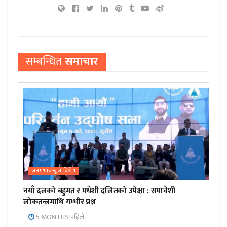
सम्बन्धित
समाचार
जनप्रभाबन्युज विशेष
नयाँ दलको बहुमत र मधेशी दलितको उपेक्षा : समावेशी
लोकतन्त्रमाथि गम्भीर प्रश्न
5 MONTHS पहिले