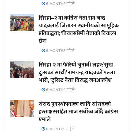
6 MONTHS पहिले
सिरहा–२ मा कांग्रेस नेता राम चन्द्र
यादवलाई जिताउन स्थानीयको सामूहिक
प्रतिबद्धता; ‘विकासप्रेमी नेताको विकल्प
छैन’
6 MONTHS पहिले
सिरहा-२ मा फेरियो चुनावी लहर:’सुख-
दुःखका साथी’ रामचन्द्र यादवको पल्ला
भारी, ‘टुरिस्ट नेता’ विरुद्ध जनआक्रोश
6 MONTHS पहिले
संसद पुनर्स्थापनाका लागि सांसदको
हस्ताक्षरसहित आज सर्वोच्च जाँदै कांग्रेस-
एमाले
8 MONTHS पहिले