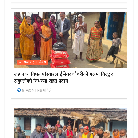
जनप्रभाबन्युज विशेष
लहानका विपन्न परिवारलाई मेयर चौधरीको मलम: विल्टु र
सकुन्तीको निधनमा राहत प्रदान
6 MONTHS पहिले