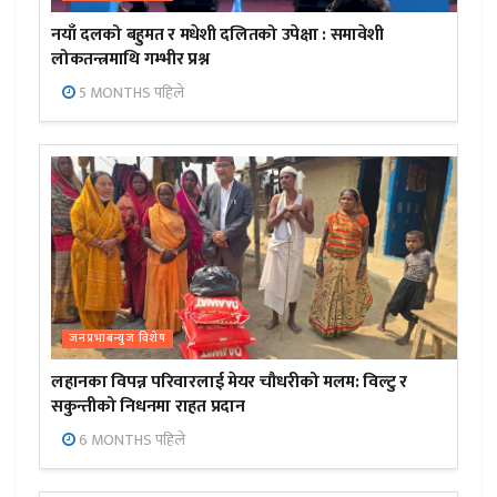
नयाँ दलको बहुमत र मधेशी दलितको उपेक्षा : समावेशी
लोकतन्त्रमाथि गम्भीर प्रश्न
5 MONTHS पहिले
जनप्रभाबन्युज विशेष
लहानका विपन्न परिवारलाई मेयर चौधरीको मलम: विल्टु र
सकुन्तीको निधनमा राहत प्रदान
6 MONTHS पहिले