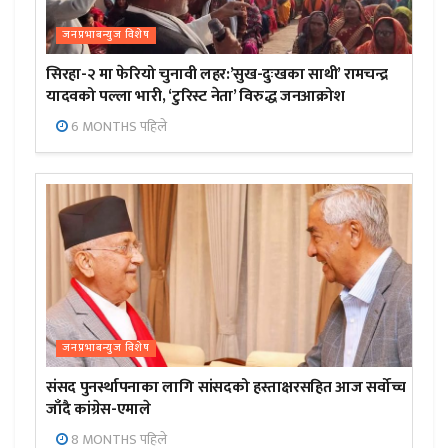
जनप्रभाबन्युज विशेष
सिरहा-२ मा फेरियो चुनावी लहर:’सुख-दुःखका साथी’ रामचन्द्र
यादवको पल्ला भारी, ‘टुरिस्ट नेता’ विरुद्ध जनआक्रोश
6 MONTHS पहिले
जनप्रभाबन्युज विशेष
संसद पुनर्स्थापनाका लागि सांसदको हस्ताक्षरसहित आज सर्वोच्च
जाँदै कांग्रेस-एमाले
8 MONTHS पहिले