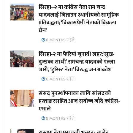
सिरहा–२ मा कांग्रेस नेता राम चन्द्र
यादवलाई जिताउन स्थानीयको सामूहिक
प्रतिबद्धता; ‘विकासप्रेमी नेताको विकल्प
छैन’
6 MONTHS पहिले
सिरहा-२ मा फेरियो चुनावी लहर:’सुख-
दुःखका साथी’ रामचन्द्र यादवको पल्ला
भारी, ‘टुरिस्ट नेता’ विरुद्ध जनआक्रोश
6 MONTHS पहिले
संसद पुनर्स्थापनाका लागि सांसदको
हस्ताक्षरसहित आज सर्वोच्च जाँदै कांग्रेस-
एमाले
8 MONTHS पहिले
रास्वपा नेता पराजुली भन्छन्- बालेन,