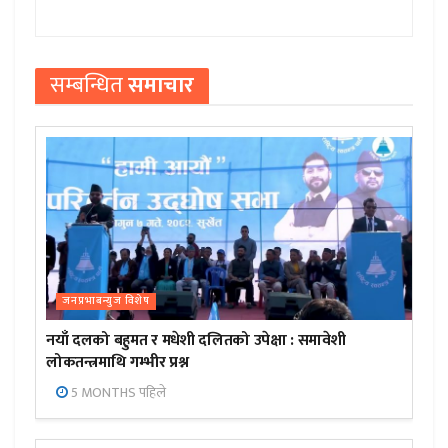
सम्बन्धित
समाचार
जनप्रभाबन्युज विशेष
नयाँ दलको बहुमत र मधेशी दलितको उपेक्षा : समावेशी
लोकतन्त्रमाथि गम्भीर प्रश्न
5 MONTHS पहिले