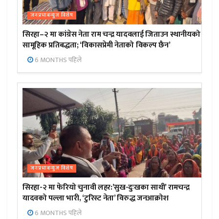
जनप्रभाबन्युज विशेष
सिरहा–२ मा कांग्रेस नेता राम चन्द्र यादवलाई जिताउन स्थानीयको
सामूहिक प्रतिबद्धता; ‘विकासप्रेमी नेताको विकल्प छैन’
6 MONTHS पहिले
जनप्रभाबन्युज विशेष
सिरहा-२ मा फेरियो चुनावी लहर:’सुख-दुःखका साथी’ रामचन्द्र
यादवको पल्ला भारी, ‘टुरिस्ट नेता’ विरुद्ध जनआक्रोश
6 MONTHS पहिले