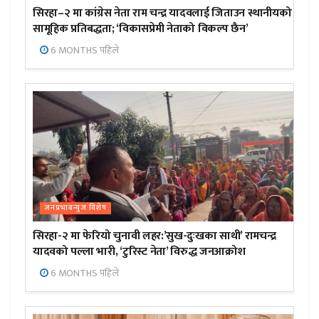
सिरहा–२ मा कांग्रेस नेता राम चन्द्र यादवलाई जिताउन स्थानीयको
सामूहिक प्रतिबद्धता; ‘विकासप्रेमी नेताको विकल्प छैन’
6 MONTHS पहिले
जनप्रभाबन्युज विशेष
सिरहा-२ मा फेरियो चुनावी लहर:’सुख-दुःखका साथी’ रामचन्द्र
यादवको पल्ला भारी, ‘टुरिस्ट नेता’ विरुद्ध जनआक्रोश
6 MONTHS पहिले