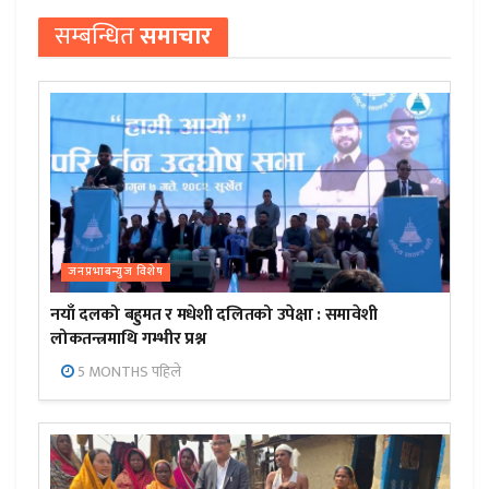
सम्बन्धित
समाचार
जनप्रभाबन्युज विशेष
नयाँ दलको बहुमत र मधेशी दलितको उपेक्षा : समावेशी
लोकतन्त्रमाथि गम्भीर प्रश्न
5 MONTHS पहिले