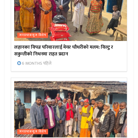
जनप्रभाबन्युज विशेष
लहानका विपन्न परिवारलाई मेयर चौधरीको मलम: विल्टु र
सकुन्तीको निधनमा राहत प्रदान
6 MONTHS पहिले
जनप्रभाबन्युज विशेष