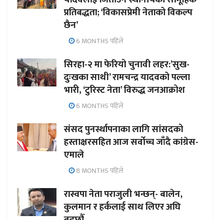
प्रतिबद्धता; ‘विकासप्रेमी नेताको विकल्प
छैन’
6 MONTHS पहिले
सिरहा-२ मा फेरियो चुनावी लहर:’सुख-
दुःखका साथी’ रामचन्द्र यादवको पल्ला
भारी, ‘टुरिस्ट नेता’ विरुद्ध जनआक्रोश
6 MONTHS पहिले
संसद पुनर्स्थापनाका लागि सांसदको
हस्ताक्षरसहित आज सर्वोच्च जाँदै कांग्रेस-
एमाले
8 MONTHS पहिले
रास्वपा नेता पराजुली भन्छन्- बालेन,
कुलमान र हर्कलाई साथ लिएर अघि
बढ्छौँ