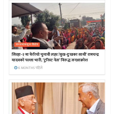
जनप्रभाबन्युज विशेष
सिरहा-२ मा फेरियो चुनावी लहर:’सुख-दुःखका साथी’ रामचन्द्र
यादवको पल्ला भारी, ‘टुरिस्ट नेता’ विरुद्ध जनआक्रोश
6 MONTHS पहिले