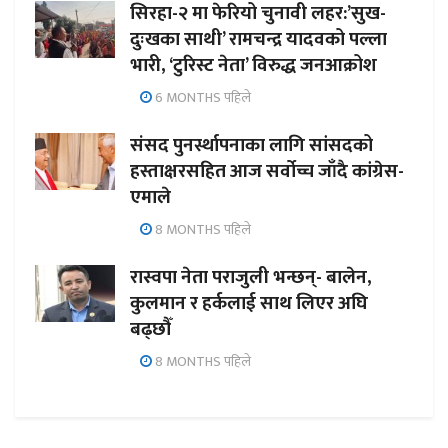
सिरहा-२ मा फेरियो चुनावी लहर:’सुख-
दुःखका साथी’ रामचन्द्र यादवको पल्ला
भारी, ‘टुरिस्ट नेता’ विरुद्ध जनआक्रोश
6 MONTHS पहिले
संसद पुनर्स्थापनाका लागि सांसदको
हस्ताक्षरसहित आज सर्वोच्च जाँदै कांग्रेस-
एमाले
8 MONTHS पहिले
रास्वपा नेता पराजुली भन्छन्- बालेन,
कुलमान र हर्कलाई साथ लिएर अघि
बढ्छौँ
8 MONTHS पहिले