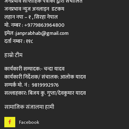
जनप्रभाव साप्ताहिक पत्रीका द्वारा संचालित
जनप्रभाव न्युज अनलाइन डटकम
लहान नपा – १ , सिरहा नेपाल
मो. नम्बर : +9779863964800
इमेल :
janprabhab@gmail.com
दर्ता नम्बर : ११८
हाम्रो टीम
कार्यकारी सम्पादक:- चन्दा यादव
कार्यकारी निर्देशक/ संचालक: आलोक यादव
सम्पर्क मो. नं : 9819992976
सल्लाहकार: बिजय कु. गुप्ता/देवकुमार यादव
सामाजिक संजालमा हामी
Facebook