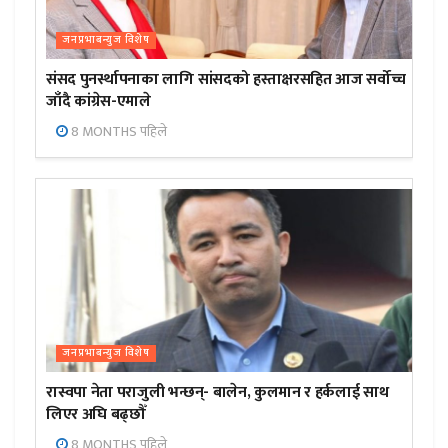
जनप्रभाबन्युज विशेष
संसद पुनर्स्थापनाका लागि सांसदको हस्ताक्षरसहित आज सर्वोच्च
जाँदै कांग्रेस-एमाले
8 MONTHS पहिले
जनप्रभाबन्युज विशेष
रास्वपा नेता पराजुली भन्छन्- बालेन, कुलमान र हर्कलाई साथ
लिएर अघि बढ्छौँ
8 MONTHS पहिले