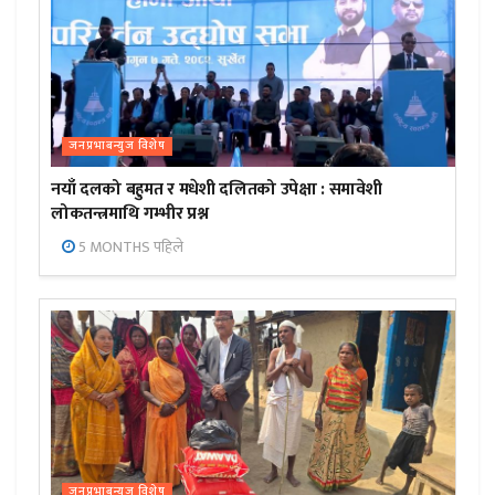
जनप्रभाबन्युज विशेष
नयाँ दलको बहुमत र मधेशी दलितको उपेक्षा : समावेशी
लोकतन्त्रमाथि गम्भीर प्रश्न
5 MONTHS पहिले
जनप्रभाबन्युज विशेष