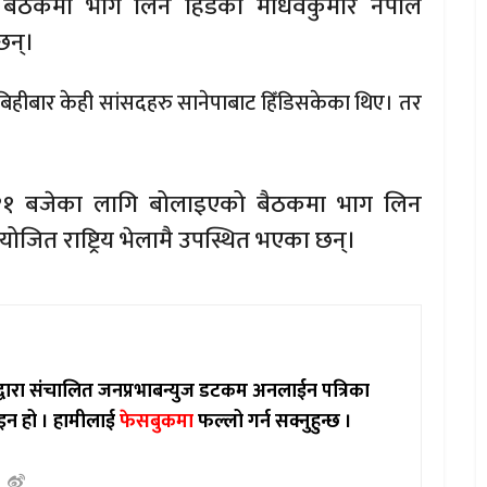
बैठकमा भाग लिन हिँडेका माधवकुमार नेपाल
छन्।
बिहीबार केही सांसदहरु सानेपाबाट हिँडिसकेका थिए। तर
हान ११ बजेका लागि बोलाइएको बैठकमा भाग लिन
योजित राष्ट्रिय भेलामै उपस्थित भएका छन्।
ाद्वारा संचालित जनप्रभाबन्युज डटकम अनलाईन पत्रिका
इन हो ।
हामीलाई
फेसबुकमा
फल्लो गर्न सक्नुहुन्छ ।