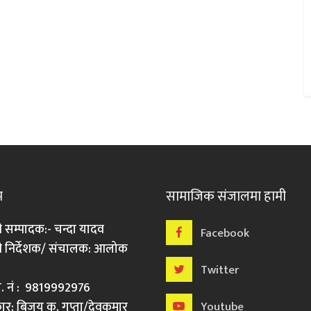
म
सामाजिक संजालमा हामी
ी सम्पादक:- चन्दा यादव
Facebook
री निर्देशक/ संचालक: आलोक
Twitter
मो. नं : 9819992976
र: बिजय कु. गुप्ता/देवकुमार
Youtube