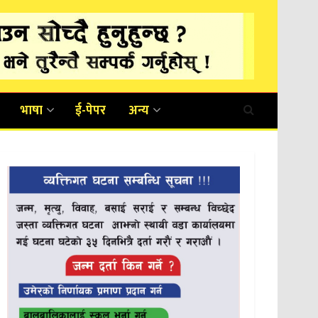
भाषा
ई-पेपर
अन्य