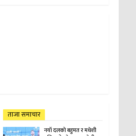
ताजा समाचार
नयाँ दलको बहुमत र मधेशी