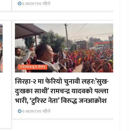
6 MONTHS पहिले
जनप्रभाबन्युज विशेष
सिरहा-२ मा फेरियो चुनावी लहर:’सुख-
दुःखका साथी’ रामचन्द्र यादवको पल्ला
भारी, ‘टुरिस्ट नेता’ विरुद्ध जनआक्रोश
6 MONTHS पहिले