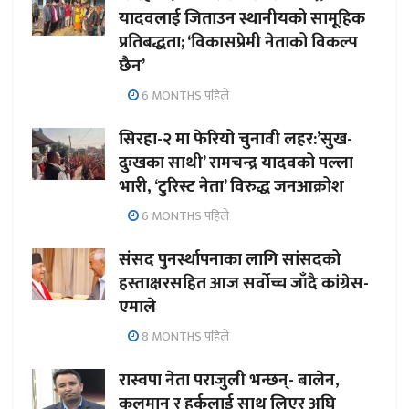
यादवलाई जिताउन स्थानीयको सामूहिक
प्रतिबद्धता; ‘विकासप्रेमी नेताको विकल्प
छैन’
6 MONTHS पहिले
सिरहा-२ मा फेरियो चुनावी लहर:’सुख-
दुःखका साथी’ रामचन्द्र यादवको पल्ला
भारी, ‘टुरिस्ट नेता’ विरुद्ध जनआक्रोश
6 MONTHS पहिले
संसद पुनर्स्थापनाका लागि सांसदको
हस्ताक्षरसहित आज सर्वोच्च जाँदै कांग्रेस-
एमाले
8 MONTHS पहिले
रास्वपा नेता पराजुली भन्छन्- बालेन,
कुलमान र हर्कलाई साथ लिएर अघि