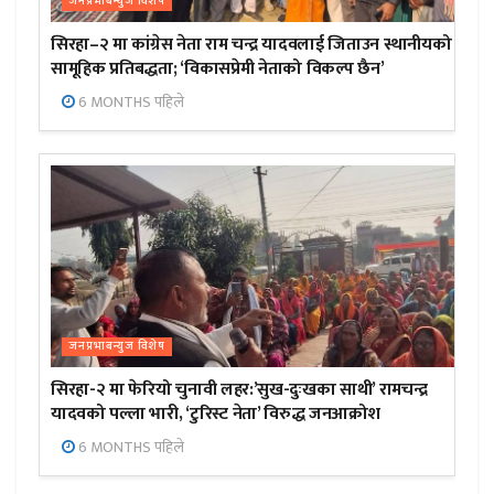
जनप्रभाबन्युज विशेष
सिरहा–२ मा कांग्रेस नेता राम चन्द्र यादवलाई जिताउन स्थानीयको
सामूहिक प्रतिबद्धता; ‘विकासप्रेमी नेताको विकल्प छैन’
6 MONTHS पहिले
जनप्रभाबन्युज विशेष
सिरहा-२ मा फेरियो चुनावी लहर:’सुख-दुःखका साथी’ रामचन्द्र
यादवको पल्ला भारी, ‘टुरिस्ट नेता’ विरुद्ध जनआक्रोश
6 MONTHS पहिले