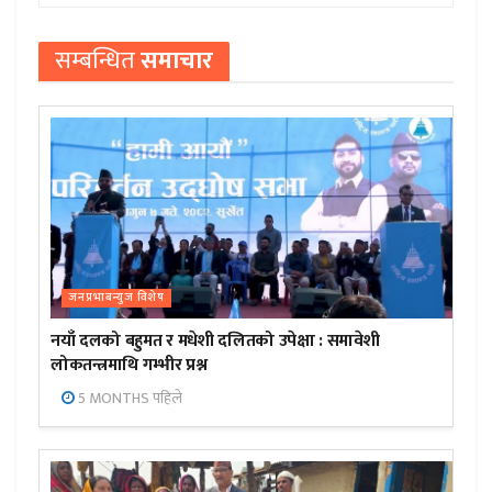
सम्बन्धित
समाचार
जनप्रभाबन्युज विशेष
नयाँ दलको बहुमत र मधेशी दलितको उपेक्षा : समावेशी
लोकतन्त्रमाथि गम्भीर प्रश्न
5 MONTHS पहिले