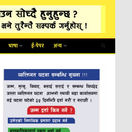
भाषा
ई-पेपर
अन्य