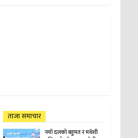
ताजा समाचार
नयाँ दलको बहुमत र मधेशी