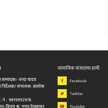
म
सामाजिक संजालमा हामी
ी सम्पादक:- चन्दा यादव
Facebook
री निर्देशक/ संचालक: आलोक
Twitter
मो. नं : 9819992976
र: बिजय कु. गुप्ता/देवकुमार
Youtube