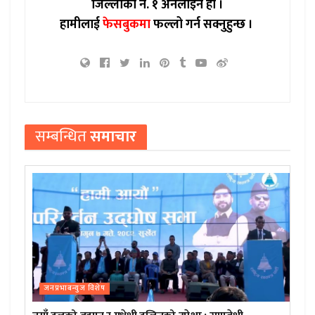
जिल्लाको नं. १ अनलाइन हो ।
हामीलाई
फेसबुकमा
फल्लो गर्न सक्नुहुन्छ ।
सम्बन्धित
समाचार
जनप्रभाबन्युज विशेष