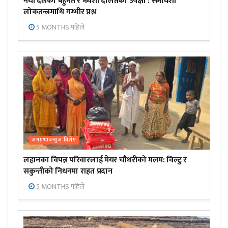
नयाँ दलको बहुमत र मधेशी दलितको उपेक्षा : समावेशी
लोकतन्त्रमाथि गम्भीर प्रश्न
5 MONTHS पहिले
जनप्रभाबन्युज विशेष
लहानका विपन्न परिवारलाई मेयर चौधरीको मलम: विल्टु र
सकुन्तीको निधनमा राहत प्रदान
5 MONTHS पहिले