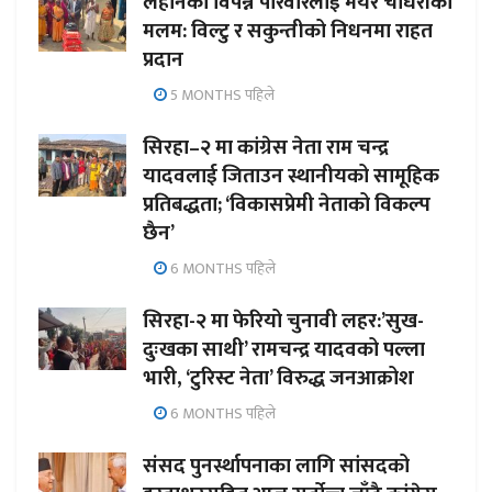
लहानका विपन्न परिवारलाई मेयर चौधरीको
मलम: विल्टु र सकुन्तीको निधनमा राहत
प्रदान
5 MONTHS पहिले
सिरहा–२ मा कांग्रेस नेता राम चन्द्र
यादवलाई जिताउन स्थानीयको सामूहिक
प्रतिबद्धता; ‘विकासप्रेमी नेताको विकल्प
छैन’
6 MONTHS पहिले
सिरहा-२ मा फेरियो चुनावी लहर:’सुख-
दुःखका साथी’ रामचन्द्र यादवको पल्ला
भारी, ‘टुरिस्ट नेता’ विरुद्ध जनआक्रोश
6 MONTHS पहिले
संसद पुनर्स्थापनाका लागि सांसदको