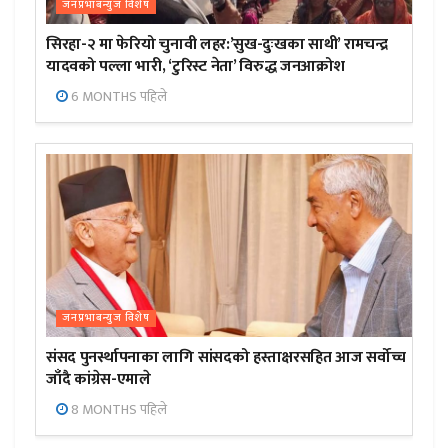
जनप्रभाबन्युज विशेष
सिरहा-२ मा फेरियो चुनावी लहर:’सुख-दुःखका साथी’ रामचन्द्र
यादवको पल्ला भारी, ‘टुरिस्ट नेता’ विरुद्ध जनआक्रोश
6 MONTHS पहिले
जनप्रभाबन्युज विशेष
संसद पुनर्स्थापनाका लागि सांसदको हस्ताक्षरसहित आज सर्वोच्च
जाँदै कांग्रेस-एमाले
8 MONTHS पहिले