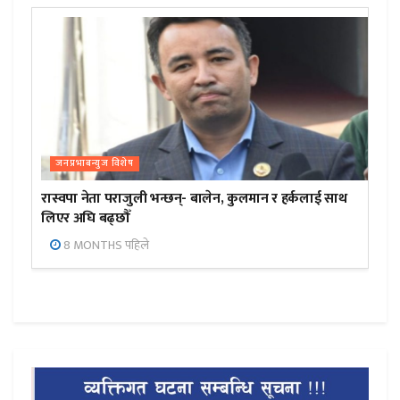
जनप्रभाबन्युज विशेष
रास्वपा नेता पराजुली भन्छन्- बालेन, कुलमान र हर्कलाई साथ
लिएर अघि बढ्छौँ
8 MONTHS पहिले