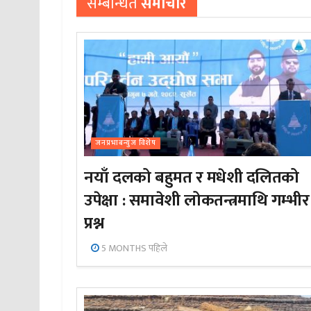
सम्बन्धित
समाचार
जनप्रभाबन्युज विशेष
नयाँ दलको बहुमत र मधेशी दलितको
उपेक्षा : समावेशी लोकतन्त्रमाथि गम्भीर
प्रश्न
5 MONTHS पहिले