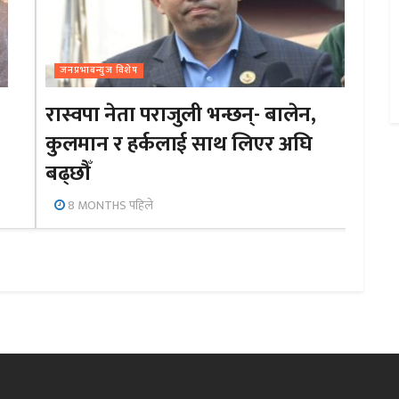
जनप्रभाबन्युज विशेष
रास्वपा नेता पराजुली भन्छन्- बालेन,
कुलमान र हर्कलाई साथ लिएर अघि
बढ्छौँ
8 MONTHS पहिले