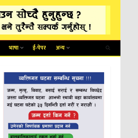
भाषा
ई-पेपर
अन्य