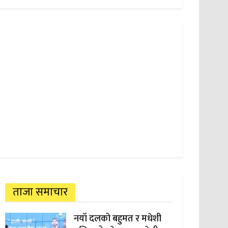
ताजा समाचार
नयाँ दलको बहुमत र मधेशी