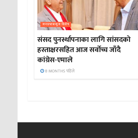
जनप्रभाबन्युज विशेष
संसद पुनर्स्थापनाका लागि सांसदको
हस्ताक्षरसहित आज सर्वोच्च जाँदै
कांग्रेस-एमाले
8 MONTHS पहिले