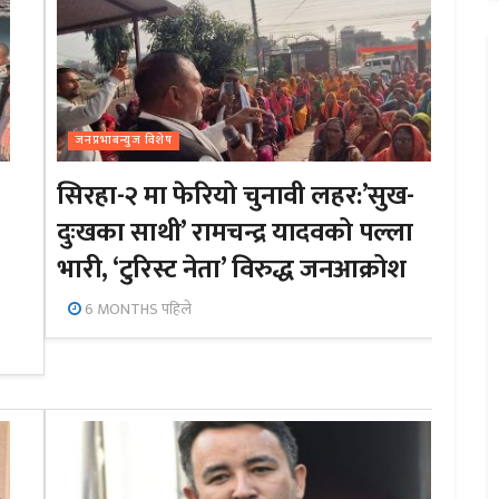
जनप्रभाबन्युज विशेष
सिरहा-२ मा फेरियो चुनावी लहर:’सुख-
दुःखका साथी’ रामचन्द्र यादवको पल्ला
भारी, ‘टुरिस्ट नेता’ विरुद्ध जनआक्रोश
6 MONTHS पहिले