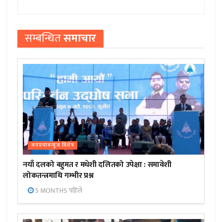
सम्बन्धित
समाचार
जनप्रभाबन्युज विशेष
नयाँ दलको बहुमत र मधेशी दलितको उपेक्षा : समावेशी
लोकतन्त्रमाथि गम्भीर प्रश्न
5 MONTHS पहिले