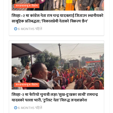
जनप्रभाबन्युज विशेष
सिरहा–२ मा कांग्रेस नेता राम चन्द्र यादवलाई जिताउन स्थानीयको
सामूहिक प्रतिबद्धता; ‘विकासप्रेमी नेताको विकल्प छैन’
6 MONTHS पहिले
जनप्रभाबन्युज विशेष
सिरहा-२ मा फेरियो चुनावी लहर:’सुख-दुःखका साथी’ रामचन्द्र
यादवको पल्ला भारी, ‘टुरिस्ट नेता’ विरुद्ध जनआक्रोश
6 MONTHS पहिले