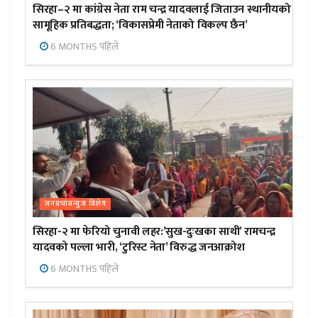
सिरहा–२ मा कांग्रेस नेता राम चन्द्र यादवलाई जिताउन स्थानीयको
सामूहिक प्रतिबद्धता; ‘विकासप्रेमी नेताको विकल्प छैन’
6 MONTHS पहिले
जनप्रभाबन्युज विशेष
सिरहा-२ मा फेरियो चुनावी लहर:’सुख-दुःखका साथी’ रामचन्द्र
यादवको पल्ला भारी, ‘टुरिस्ट नेता’ विरुद्ध जनआक्रोश
6 MONTHS पहिले