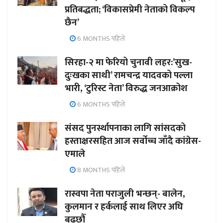
प्रतिबद्धता; ‘विकासप्रेमी नेताको विकल्प
छैन’
6 MONTHS पहिले
सिरहा-२ मा फेरियो चुनावी लहर:’सुख-
दुःखका साथी’ रामचन्द्र यादवको पल्ला
भारी, ‘टुरिस्ट नेता’ विरुद्ध जनआक्रोश
6 MONTHS पहिले
संसद पुनर्स्थापनाका लागि सांसदको
हस्ताक्षरसहित आज सर्वोच्च जाँदै कांग्रेस-
एमाले
8 MONTHS पहिले
रास्वपा नेता पराजुली भन्छन्- बालेन,
कुलमान र हर्कलाई साथ लिएर अघि
बढ्छौँ