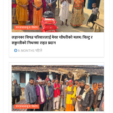
जनप्रभाबन्युज विशेष
लहानका विपन्न परिवारलाई मेयर चौधरीको मलम: विल्टु र
सकुन्तीको निधनमा राहत प्रदान
6 MONTHS पहिले
जनप्रभाबन्युज विशेष