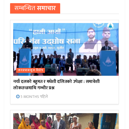
सम्बन्धित
समाचार
जनप्रभाबन्युज विशेष
नयाँ दलको बहुमत र मधेशी दलितको उपेक्षा : समावेशी
लोकतन्त्रमाथि गम्भीर प्रश्न
5 MONTHS पहिले