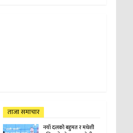
ताजा समाचार
नयाँ दलको बहुमत र मधेशी