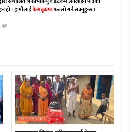
ाद्वारा संचालित जनप्रभाबन्युज डटकम अनलाईन पत्रिका
इन हो ।
हामीलाई
फेसबुकमा
फल्लो गर्न सक्नुहुन्छ ।
जनप्रभाबन्युज विशेष