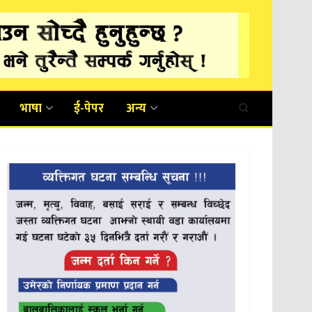
भाषा
ई-पेपर
अन्य