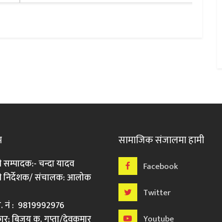
म
सामाजिक संजालमा हामी
ी सम्पादक:- चन्दा यादव
Facebook
री निर्देशक/ संचालक: आलोक
Twitter
मो. नं : 9819992976
र: बिजय कु. गुप्ता/देवकुमार
Youtube