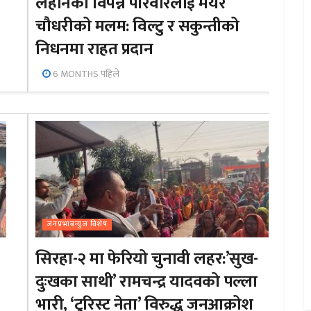
लहानका विपन्न परिवारलाई मेयर
चौधरीको मलम: विल्टु र सकुन्तीको
निधनमा राहत प्रदान
6 MONTHS पहिले
जनप्रभाबन्युज विशेष
सिरहा-२ मा फेरियो चुनावी लहर:’सुख-
दुःखका साथी’ रामचन्द्र यादवको पल्ला
भारी, ‘टुरिस्ट नेता’ विरुद्ध जनआक्रोश