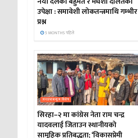
नयाँ दलको बहुमत र मधेशी दलितको
उपेक्षा : समावेशी लोकतन्त्रमाथि गम्भीर
प्रश्न
5 MONTHS पहिले
जनप्रभाबन्युज विशेष
सिरहा–२ मा कांग्रेस नेता राम चन्द्र
यादवलाई जिताउन स्थानीयको
सामूहिक प्रतिबद्धता; ‘विकासप्रेमी