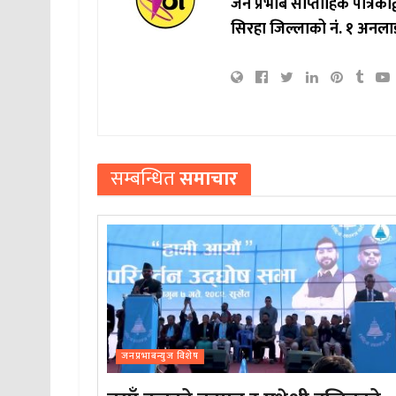
जन प्रभाब साप्ताहिक पत्रिक
सिरहा जिल्लाको नं. १ अनला
सम्बन्धित
समाचार
जनप्रभाबन्युज विशेष