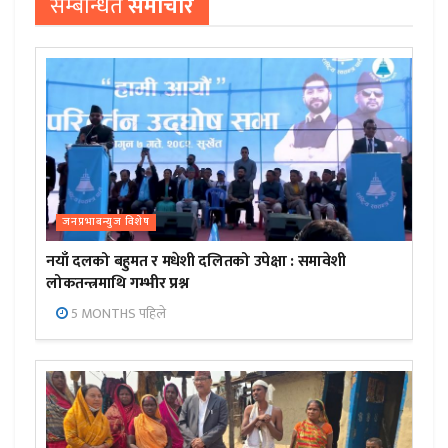
सम्बन्धित
समाचार
जनप्रभाबन्युज विशेष
नयाँ दलको बहुमत र मधेशी दलितको उपेक्षा : समावेशी
लोकतन्त्रमाथि गम्भीर प्रश्न
5 MONTHS पहिले