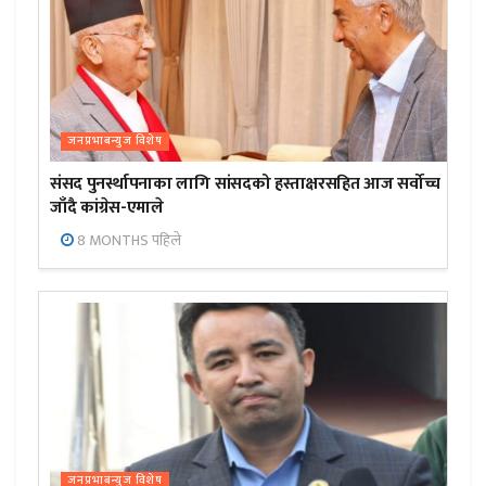
जनप्रभाबन्युज विशेष
संसद पुनर्स्थापनाका लागि सांसदको हस्ताक्षरसहित आज सर्वोच्च
जाँदै कांग्रेस-एमाले
8 MONTHS पहिले
जनप्रभाबन्युज विशेष