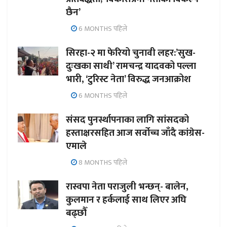
छैन’
6 MONTHS पहिले
सिरहा-२ मा फेरियो चुनावी लहर:’सुख-
दुःखका साथी’ रामचन्द्र यादवको पल्ला
भारी, ‘टुरिस्ट नेता’ विरुद्ध जनआक्रोश
6 MONTHS पहिले
संसद पुनर्स्थापनाका लागि सांसदको
हस्ताक्षरसहित आज सर्वोच्च जाँदै कांग्रेस-
एमाले
8 MONTHS पहिले
रास्वपा नेता पराजुली भन्छन्- बालेन,
कुलमान र हर्कलाई साथ लिएर अघि
बढ्छौँ