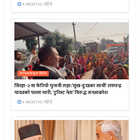
6 MONTHS पहिले
जनप्रभाबन्युज विशेष
सिरहा-२ मा फेरियो चुनावी लहर:’सुख-दुःखका साथी’ रामचन्द्र
यादवको पल्ला भारी, ‘टुरिस्ट नेता’ विरुद्ध जनआक्रोश
6 MONTHS पहिले