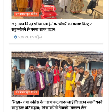
जनप्रभाबन्युज विशेष
लहानका विपन्न परिवारलाई मेयर चौधरीको मलम: विल्टु र
सकुन्तीको निधनमा राहत प्रदान
6 MONTHS पहिले
जनप्रभाबन्युज विशेष
सिरहा–२ मा कांग्रेस नेता राम चन्द्र यादवलाई जिताउन स्थानीयको
सामूहिक प्रतिबद्धता; ‘विकासप्रेमी नेताको विकल्प छैन’