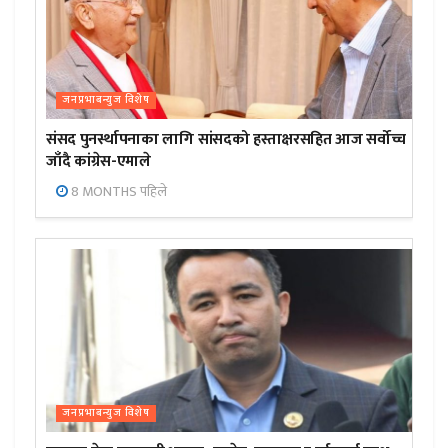
जनप्रभाबन्युज विशेष
संसद पुनर्स्थापनाका लागि सांसदको हस्ताक्षरसहित आज सर्वोच्च
जाँदै कांग्रेस-एमाले
8 MONTHS पहिले
जनप्रभाबन्युज विशेष