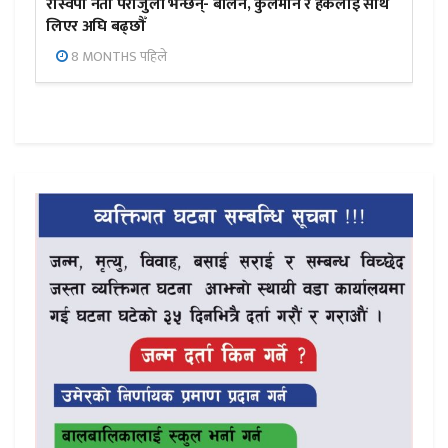
रास्वपा नेता पराजुली भन्छन्- बालेन, कुलमान र हर्कलाई साथ
लिएर अघि बढ्छौँ
8 MONTHS पहिले