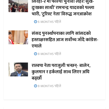
सिरहा-२ मा फेरियो चुनावी लहर:’सुख-
दुःखका साथी’ रामचन्द्र यादवको पल्ला
भारी, ‘टुरिस्ट नेता’ विरुद्ध जनआक्रोश
6 MONTHS पहिले
संसद पुनर्स्थापनाका लागि सांसदको
हस्ताक्षरसहित आज सर्वोच्च जाँदै कांग्रेस-
एमाले
8 MONTHS पहिले
रास्वपा नेता पराजुली भन्छन्- बालेन,
कुलमान र हर्कलाई साथ लिएर अघि
बढ्छौँ
8 MONTHS पहिले