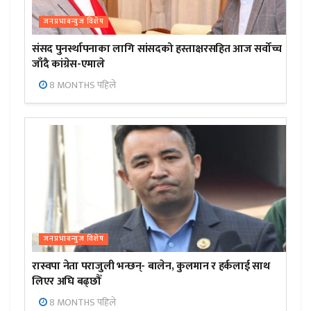
जनप्रभाबन्युज विशेष
संसद पुनर्स्थापनाका लागि सांसदको हस्ताक्षरसहित आज सर्वोच्च
जाँदै कांग्रेस-एमाले
8 MONTHS पहिले
जनप्रभाबन्युज विशेष
रास्वपा नेता पराजुली भन्छन्- बालेन, कुलमान र हर्कलाई साथ
लिएर अघि बढ्छौँ
8 MONTHS पहिले