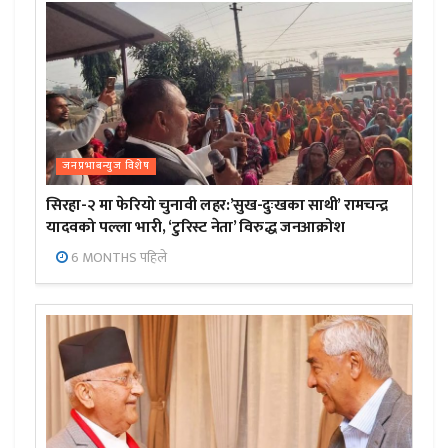
जनप्रभाबन्युज विशेष
सिरहा-२ मा फेरियो चुनावी लहर:’सुख-दुःखका साथी’ रामचन्द्र
यादवको पल्ला भारी, ‘टुरिस्ट नेता’ विरुद्ध जनआक्रोश
6 MONTHS पहिले