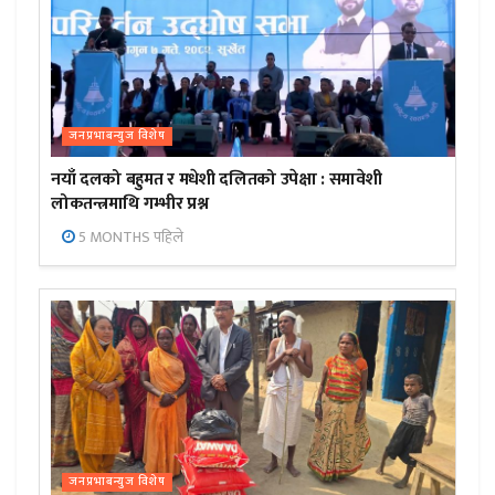
जनप्रभाबन्युज विशेष
नयाँ दलको बहुमत र मधेशी दलितको उपेक्षा : समावेशी
लोकतन्त्रमाथि गम्भीर प्रश्न
5 MONTHS पहिले
जनप्रभाबन्युज विशेष