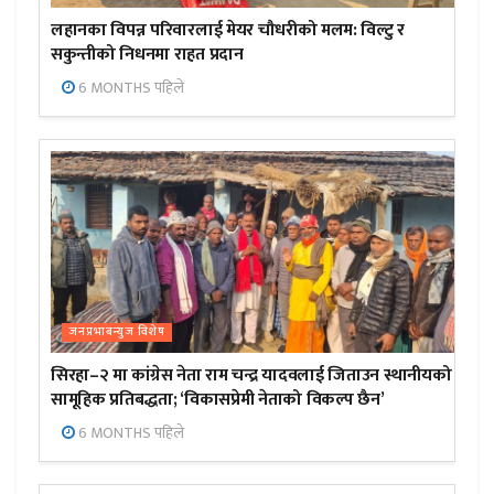
लहानका विपन्न परिवारलाई मेयर चौधरीको मलम: विल्टु र
सकुन्तीको निधनमा राहत प्रदान
6 MONTHS पहिले
जनप्रभाबन्युज विशेष
सिरहा–२ मा कांग्रेस नेता राम चन्द्र यादवलाई जिताउन स्थानीयको
सामूहिक प्रतिबद्धता; ‘विकासप्रेमी नेताको विकल्प छैन’
6 MONTHS पहिले