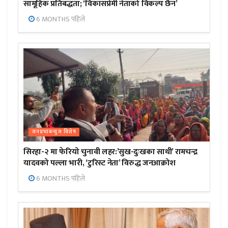
सामूहिक प्रतिबद्धता; ‘विकासप्रेमी नेताको विकल्प छैन’
6 MONTHS पहिले
जनप्रभाबन्युज विशेष
सिरहा-२ मा फेरियो चुनावी लहर:’सुख-दुःखका साथी’ रामचन्द्र
यादवको पल्ला भारी, ‘टुरिस्ट नेता’ विरुद्ध जनआक्रोश
6 MONTHS पहिले