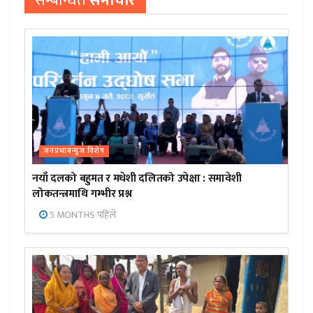
सम्बन्धित
समाचार
जनप्रभाबन्युज विशेष
नयाँ दलको बहुमत र मधेशी दलितको उपेक्षा : समावेशी
लोकतन्त्रमाथि गम्भीर प्रश्न
5 MONTHS पहिले