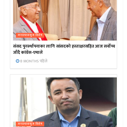
जनप्रभाबन्युज विशेष
संसद पुनर्स्थापनाका लागि सांसदको हस्ताक्षरसहित आज सर्वोच्च
जाँदै कांग्रेस-एमाले
8 MONTHS पहिले
जनप्रभाबन्युज विशेष