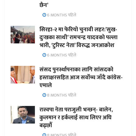
छैन’
6 MONTHS पहिले
सिरहा-२ मा फेरियो चुनावी लहर:’सुख-
दुःखका साथी’ रामचन्द्र यादवको पल्ला
भारी, ‘टुरिस्ट नेता’ विरुद्ध जनआक्रोश
6 MONTHS पहिले
संसद पुनर्स्थापनाका लागि सांसदको
हस्ताक्षरसहित आज सर्वोच्च जाँदै कांग्रेस-
एमाले
8 MONTHS पहिले
रास्वपा नेता पराजुली भन्छन्- बालेन,
कुलमान र हर्कलाई साथ लिएर अघि
बढ्छौँ
8 MONTHS पहिले