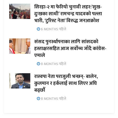
सिरहा-२ मा फेरियो चुनावी लहर:’सुख-
दुःखका साथी’ रामचन्द्र यादवको पल्ला
भारी, ‘टुरिस्ट नेता’ विरुद्ध जनआक्रोश
6 MONTHS पहिले
संसद पुनर्स्थापनाका लागि सांसदको
हस्ताक्षरसहित आज सर्वोच्च जाँदै कांग्रेस-
एमाले
8 MONTHS पहिले
रास्वपा नेता पराजुली भन्छन्- बालेन,
कुलमान र हर्कलाई साथ लिएर अघि
बढ्छौँ
8 MONTHS पहिले