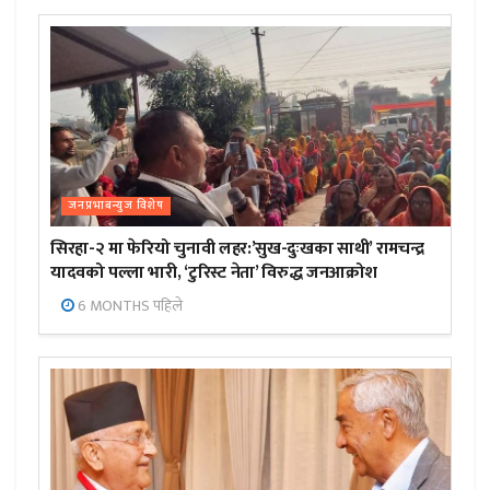
जनप्रभाबन्युज विशेष
सिरहा-२ मा फेरियो चुनावी लहर:’सुख-दुःखका साथी’ रामचन्द्र
यादवको पल्ला भारी, ‘टुरिस्ट नेता’ विरुद्ध जनआक्रोश
6 MONTHS पहिले