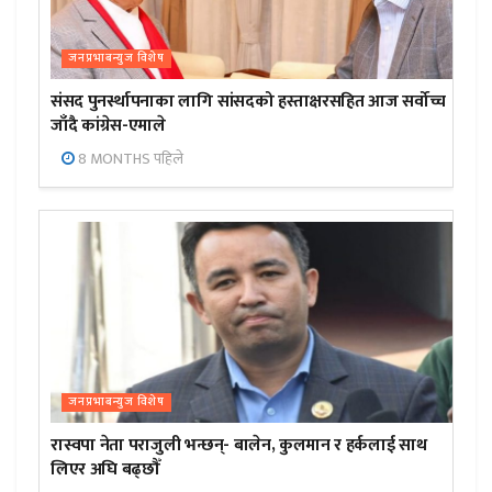
जनप्रभाबन्युज विशेष
संसद पुनर्स्थापनाका लागि सांसदको हस्ताक्षरसहित आज सर्वोच्च
जाँदै कांग्रेस-एमाले
8 MONTHS पहिले
जनप्रभाबन्युज विशेष
रास्वपा नेता पराजुली भन्छन्- बालेन, कुलमान र हर्कलाई साथ
लिएर अघि बढ्छौँ