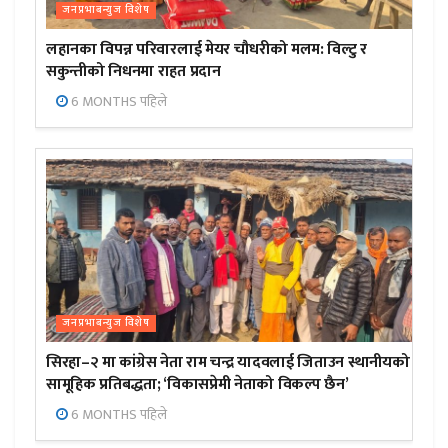
जनप्रभाबन्युज विशेष
लहानका विपन्न परिवारलाई मेयर चौधरीको मलम: विल्टु र
सकुन्तीको निधनमा राहत प्रदान
6 MONTHS पहिले
जनप्रभाबन्युज विशेष
सिरहा–२ मा कांग्रेस नेता राम चन्द्र यादवलाई जिताउन स्थानीयको
सामूहिक प्रतिबद्धता; ‘विकासप्रेमी नेताको विकल्प छैन’
6 MONTHS पहिले