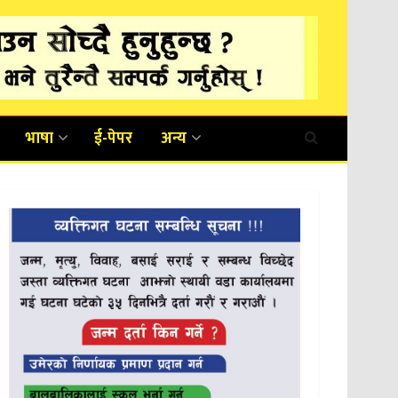
भाषा
ई-पेपर
अन्य