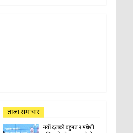
ताजा समाचार
नयाँ दलको बहुमत र मधेशी