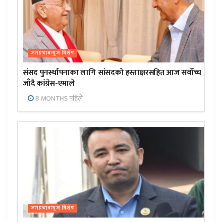
जनप्रभाबन्युज विशेष
संसद पुनर्स्थापनाका लागि सांसदको हस्ताक्षरसहित आज सर्वोच्च
जाँदै कांग्रेस-एमाले
8 MONTHS पहिले
जनप्रभाबन्युज विशेष