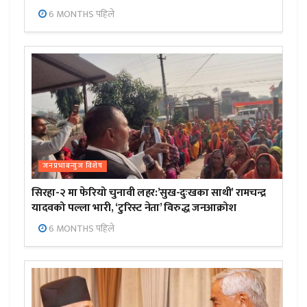
6 MONTHS पहिले
जनप्रभाबन्युज विशेष
सिरहा-२ मा फेरियो चुनावी लहर:’सुख-दुःखका साथी’ रामचन्द्र
यादवको पल्ला भारी, ‘टुरिस्ट नेता’ विरुद्ध जनआक्रोश
6 MONTHS पहिले