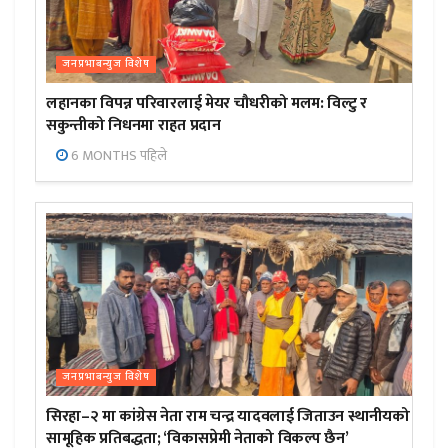
जनप्रभाबन्युज विशेष
लहानका विपन्न परिवारलाई मेयर चौधरीको मलम: विल्टु र
सकुन्तीको निधनमा राहत प्रदान
6 MONTHS पहिले
जनप्रभाबन्युज विशेष
सिरहा–२ मा कांग्रेस नेता राम चन्द्र यादवलाई जिताउन स्थानीयको
सामूहिक प्रतिबद्धता; ‘विकासप्रेमी नेताको विकल्प छैन’