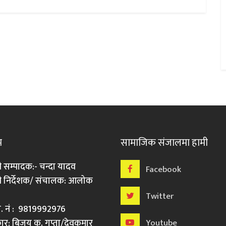
म
सामाजिक संजालमा हामी
ी सम्पादक:- चन्दा यादव
Facebook
री निर्देशक/ संचालक: आलोक
Twitter
मो. नं : 9819992976
र: बिजय कु. गुप्ता/देवकुमार
Youtube