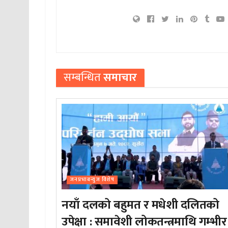
सम्बन्धित
समाचार
जनप्रभाबन्युज विशेष
नयाँ दलको बहुमत र मधेशी दलितको
उपेक्षा : समावेशी लोकतन्त्रमाथि गम्भीर