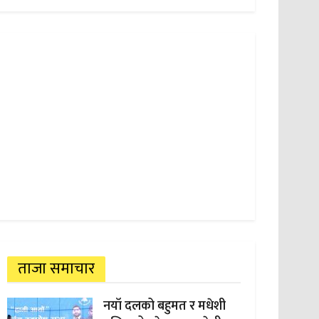
ताजा समाचार
नयाँ दलको बहुमत र मधेशी