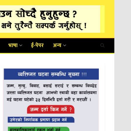
भाषा
ई-पेपर
अन्य